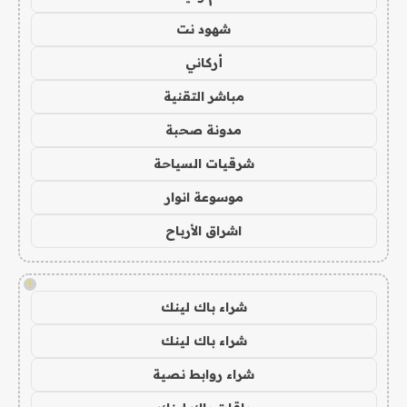
شهود نت
أركاني
مباشر التقنية
مدونة صحبة
شرقيات السياحة
موسوعة انوار
اشراق الأرباح
!
شراء باك لينك
شراء باك لينك
شراء روابط نصية