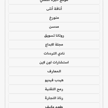
أناقة أنثى
متورخ
مدسن
روتانا تسويق
مجلة الابداع
نادي الترددات
استشارات اون لاين
المعارف
هيدب فيديو
رمح التقنية
رذاذ التجارة
طعم وكيف