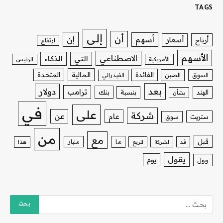
TAGS
إلى
أن
إن
أسهم
أسعار
أرباح
ارتفاع
الأسهم
الاصطناعي
التي
الذكاء
الأمريكية
الرئيس
الفائدة
المالية
المتحدة
السوق
الصين
الفيدرالي
بعد
دولار
ترامب
بنك
الهند
بنسبة
بشأن
في
على
شركة
عن
عام
ستريت
سوق
من
مع
قبل
ما
مليار
قد
لشركة
للربع
هذا
يقول
يوم
وول