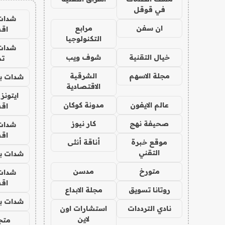
في قوقل
شدات
ان سفن
مرابع
اق
التكنولوجيا
شدات
خيال التقنية
شوف ويب
تم
مجلة الاسهم
الشرقية
شدات بب
الاقتصادية
ايتونز
عالم الايفون
مدونة كوكان
اق
صحيفة نهج
كار نيوز
شدات
اق
موقع خبرة
أناقة أنثى
التقني
شدات بب
متورخ
مدسن
شدات
اق
روتانا تسويق
مجلة الابداع
شدات بب
نادي الترددات
استشارات اون
لاين
متجر 