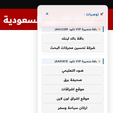
×
توصيات :
مجلة الأسهم السعودية
باقة متميزة VIP (كود: AA11138):
باقة باك لينك
شركة تحسين محركات البحث
باقة متميزة VIP (كود: AA35872):
ضوء التعليمي
صحيفة برق
موقع اشراقات
موقع اشراق اون لاين
اركان سياحة وسفر