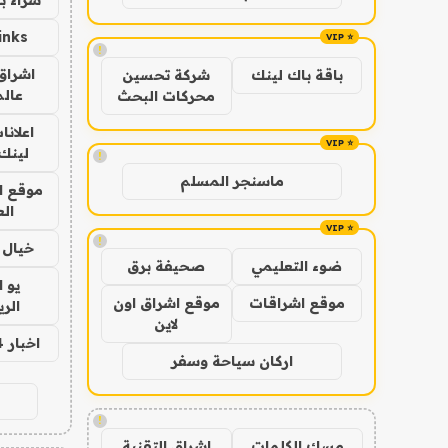
inks
!
اشراق 
باقة باك لينك
شركة تحسين
عالم
محركات البحث
اعلانا
لينك 026
!
ماسنجر المسلم
موقع ا
الع
!
خيال ا
ضوء التعليمي
صحيفة برق
يو 
موقع اشراقات
موقع اشراق اون
الر
لاين
اخبار 24 ساعة
اركان سياحة وسفر
!
مسك الكلمات
اشراق التقنية