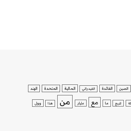
الفائدة
المالية
المتحدة
الهند
الصين
الفيدرالي
من
مع
وول
ما
مليار
ة
للربع
هذا