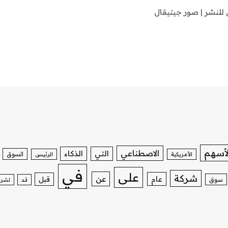
للنشر | صور جيتيقال
لأسهم
الاصطناعي
التي
الذكاء
السوق
الأمريكية
الرئيس
في
على
شركة
عن
عام
قبل
سوق
قد
لشرك