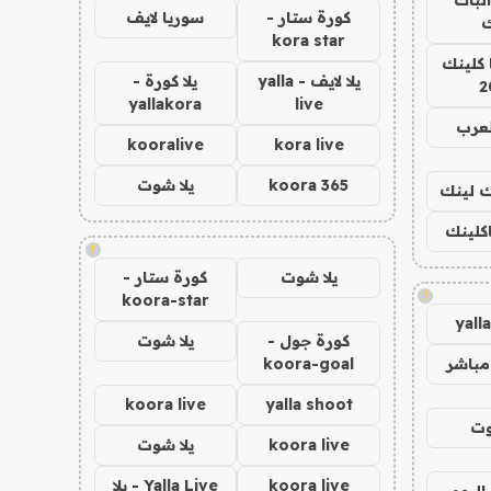
كورة ستار -
سوريا لايف
ك
kora star
 كلينك
يلا لايف - yalla
يلا كورة -
2
yallakora
live
لعرب
kooralive
kora live
koora 365
يلا شوت
اك لينك
اكلينك
!
يلا شوت
كورة ستار -
!
koora-star
yall
كورة جول -
يلا شوت
مباشر
koora-goal
koora live
yalla shoot
وت
koora live
يلا شوت
koora live
Yalla Live - يلا
اليوم