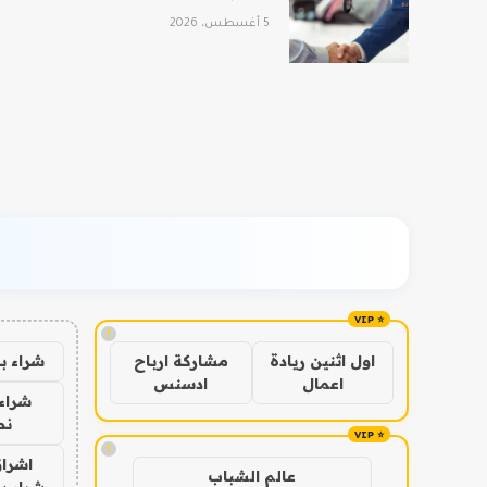
5 أغسطس، 2026
!
شراء ب
اول اثنين ريادة
مشاركة ارباح
اعمال
ادسنس
شراء 
نص
!
اشراق
عالم الشباب
شراء با