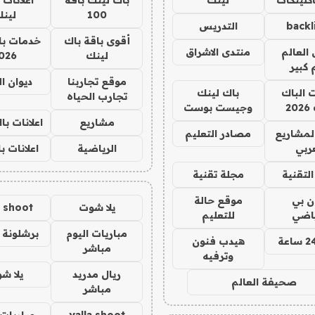
100
لين
backl
التدريس
أقوى باقة باك
خدمات با
العالم
منتدى الاشراق
لينك
026
 كبير
موقع تجاربنا
ديوان ا
ت الباك
باك لينك
تجارب الحياه
2
وجيست بوست
مشاريع
اعلانات ب
لمشاريع
مصادر التعليم
ربي
الرياضية
اعلانات ب
لتقنية
مجلة تقنية
ان بي
موقع حالة
يلا شوت
a shoot
ياضي
للتعليم
مباريات اليوم
برشلونة 
هيدب فنون
مباشر
وترفيه
ريال مدريد
يلا ش
صحيفة العالم
مباشر
yalla shoot
مباريات 