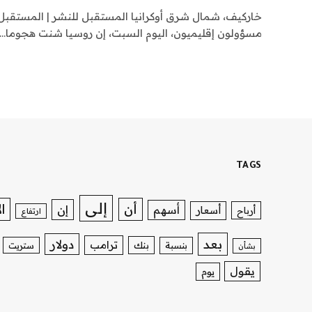
خاركيف، شمال شرق أوكرانيا المستقبل للنشر | المستقبل 
مسؤولون إقليميون، اليوم السبت، إن روسيا شنت هجوما…
TAGS
إلى
ا
أن
إن
أسهم
أسعار
أرباح
ارتفاع
بعد
دولار
ترامب
بنك
بنسبة
ستريت
بشأن
يقول
يوم