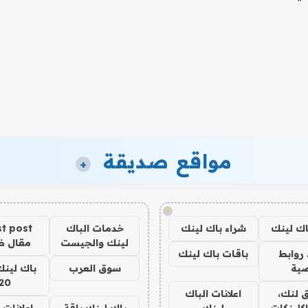
مواقع صديقة
+
!
اك لينك
شراء باك لينك
خدمات الباك
t post
لينك والجيست
مقال 
روابط
باقات باك لينك
ية
سوق العرب
باك لينك
20
 لنك،
اعلانات الباك
كلينكات
لينك
باك لينك باقة
اعلانات 