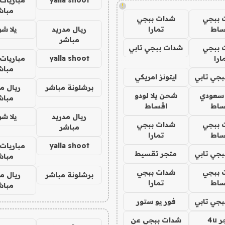
!
مباش
 ببجي
شدات ببجي
ساط
تمارا
ريال مدريد
يلا ش
مباشر
 ببجي
شدات ببجي تابي
ارا
yalla shoot
مباريات 
مباش
جي تابي
ايتونز امريكي
برشلونة مباشر
ريال م
 سعودي
شحن يلا لودو
مباش
ساط
اقساط
ريال مدريد
يلا ش
 ببجي
شدات ببجي
مباشر
ساط
تمارا
yalla shoot
مباريات 
جي تابي
متجر تقسيط
مباش
 ببجي
شدات ببجي
برشلونة مباشر
ريال م
ساط
تمارا
مباش
جي تابي
فور يو ستور
4u
شدات ببجي عن