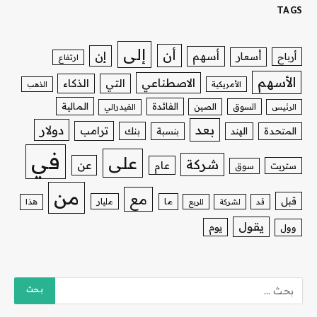
TAGS
إلى
أن
إن
أسهم
أسعار
أرباح
ارتفاع
الأسهم
الاصطناعي
التي
الذكاء
الأمريكية
الذهب
الفائدة
المالية
السوق
الصين
الرئيس
الفيدرالي
بعد
دولار
ترامب
بنك
المتحدة
الهند
بنسبة
في
على
شركة
عن
عام
ستريت
سوق
من
مع
قبل
ما
مليار
قد
لشركة
للربع
هذا
يقول
يوم
وول