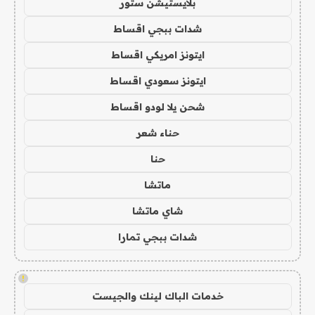
بلايستيشن ستور
شدات ببجي اقساط
ايتونز امريكي اقساط
ايتونز سعودي اقساط
شحن يلا لودو اقساط
حناء شعر
حنا
ماتشا
شاي ماتشا
شدات ببجي تمارا
!
خدمات الباك لينك والجيست