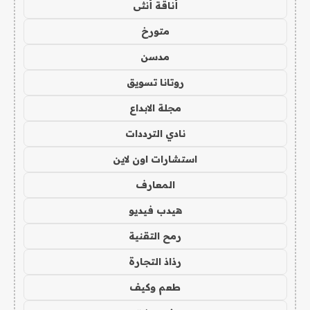
أناقة أنثى
متورخ
مدسن
روتانا تسويق
مجلة الابداع
نادي الترددات
استشارات اون لاين
المعارف
هيدب فيديو
رمح التقنية
رذاذ التجارة
طعم وكيف