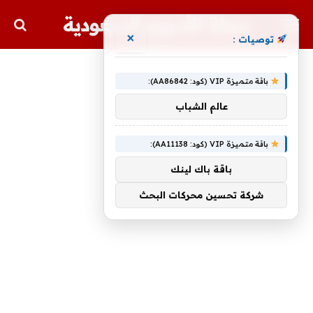
مجلة الأسهم السعودية
×
توصيات :
باقة متميزة VIP (كود: AA86842):
عالم الشباب
باقة متميزة VIP (كود: AA11138):
باقة باك لينك
شركة تحسين محركات البحث