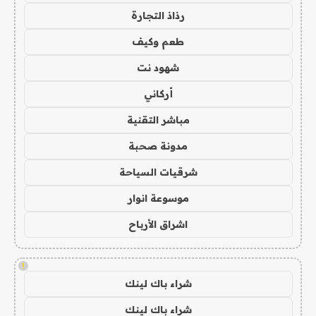
رذاذ التجارة
طعم وكيف
شهود نت
أركاني
مباشر التقنية
مدونة صحبة
شرقيات السياحة
موسوعة انوار
اشراق الأرباح
!
شراء باك لينك
شراء باك لينك