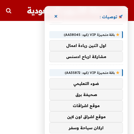
مجلة الأسهم السعودية
×
توصيات :
باقة متميزة VIP (كود: AA38045):
اول اثنين ريادة اعمال
مشاركة ارباح ادسنس
باقة متميزة VIP (كود: AA35872):
ضوء التعليمي
صحيفة برق
موقع اشراقات
موقع اشراق اون لاين
اركان سياحة وسفر