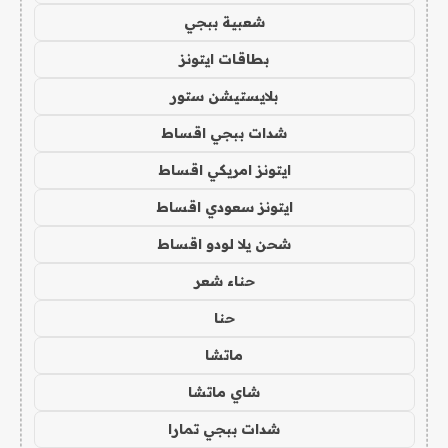
شعبية ببجي
بطاقات ايتونز
بلايستيشن ستور
شدات ببجي اقساط
ايتونز امريكي اقساط
ايتونز سعودي اقساط
شحن يلا لودو اقساط
حناء شعر
حنا
ماتشا
شاي ماتشا
شدات ببجي تمارا