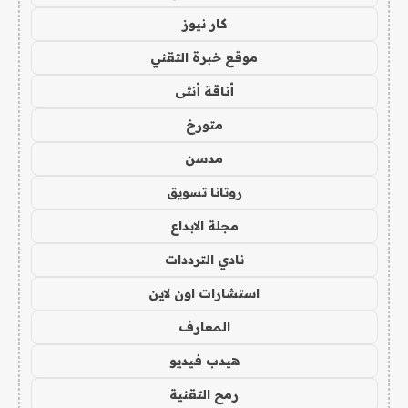
كار نيوز
موقع خبرة التقني
أناقة أنثى
متورخ
مدسن
روتانا تسويق
مجلة الابداع
نادي الترددات
استشارات اون لاين
المعارف
هيدب فيديو
رمح التقنية