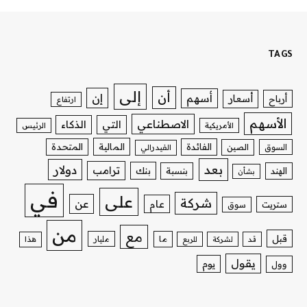
TAGS
إلى
أن
إن
أسهم
أسعار
أرباح
ارتفاع
الأسهم
الاصطناعي
التي
الذكاء
الأمريكية
الرئيس
الفائدة
المالية
المتحدة
السوق
الصين
الفيدرالي
بعد
دولار
ترامب
بنك
الهند
بنسبة
بشأن
في
على
شركة
عن
عام
ستريت
سوق
من
مع
قبل
ما
مليار
قد
لشركة
للربع
هذا
يقول
يوم
وول