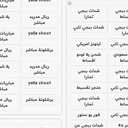
!
مباش
 ببجي
شدات ببجي
ساط
تمارا
ريال مدريد
يلا ش
مباشر
 ببجي
شدات ببجي تابي
ارا
yalla shoot
مباريات 
مباش
جي تابي
ايتونز امريكي
برشلونة مباشر
ريال م
 سعودي
شحن يلا لودو
مباش
ساط
اقساط
ريال مدريد
يلا ش
 ببجي
شدات ببجي
مباشر
ساط
تمارا
yalla shoot
مباريات 
جي تابي
متجر تقسيط
مباش
 ببجي
شدات ببجي
برشلونة مباشر
ريال م
ساط
تمارا
مباش
جي تابي
فور يو ستور
4u
شدات ببجي عن