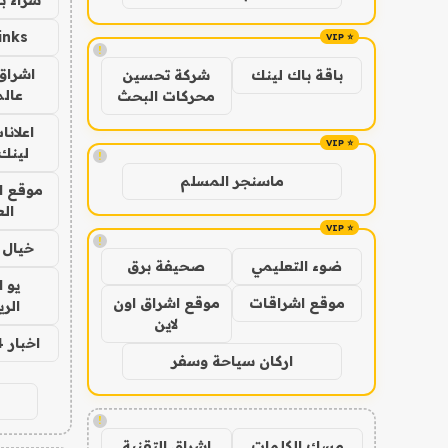
inks
!
اشراق 
باقة باك لينك
شركة تحسين
عالم
محركات البحث
اعلانا
لينك 026
!
ماسنجر المسلم
موقع ا
الع
!
خيال ا
ضوء التعليمي
صحيفة برق
يو 
موقع اشراقات
موقع اشراق اون
الر
لاين
اخبار 24 ساعة
اركان سياحة وسفر
!
مسك الكلمات
اشراق التقنية