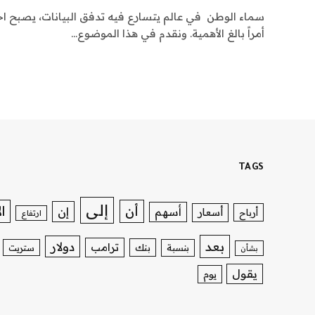
سماء الوطن في عالم يتسارع فيه تدفق البيانات، يصبح اخت
أمراً بالغ الأهمية. ونقدم في هذا الموضوع…
TAGS
إلى
ا
أن
إن
أسهم
أسعار
أرباح
ارتفاع
بعد
دولار
ترامب
بنك
بنسبة
ستريت
بشأن
يقول
يوم