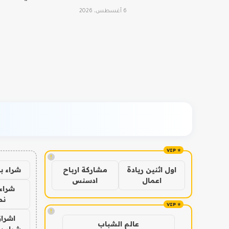
6 أغسطس، 2026
!
شراء ب
اول اثنين ريادة
مشاركة ارباح
اعمال
ادسنس
شراء 
نص
!
اشراق
عالم الشباب
شراء با