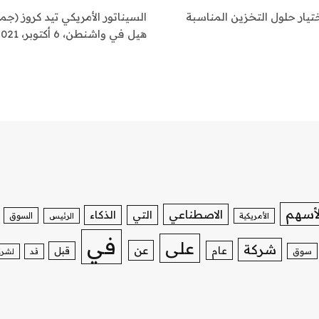
يار حلول التخزين المناسبة
السيناتور الأمريكي تيد كروز (
هيل في واشنطن، 6 أكتوبر، 2021.إيفلين هوكشتاين |…
لأسهم
الاصطناعي
التي
الذكاء
السوق
الأمريكية
الرئيس
في
على
شركة
عن
عام
قبل
سوق
قد
لشرك