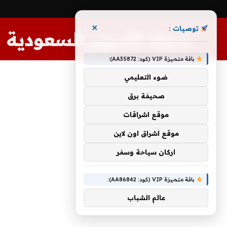
×
توصيات :
مجلة الأسهم السعودية
باقة متميزة VIP (كود: AA35872):
ضوء التعليمي
صحيفة برق
موقع اشراقات
موقع اشراق اون لاين
اركان سياحة وسفر
باقة متميزة VIP (كود: AA86842):
عالم الشباب