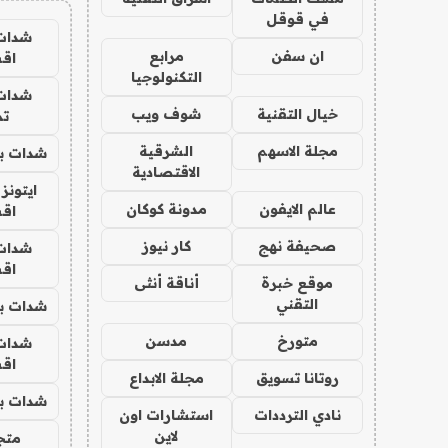
في قوقل
شدات
ان سفن
مرابع
اق
التكنولوجيا
شدات
خيال التقنية
شوف ويب
تم
مجلة الاسهم
الشرقية
شدات بب
الاقتصادية
ايتونز
عالم الايفون
مدونة كوكان
اق
صحيفة نهج
كار نيوز
شدات
اق
موقع خبرة
أناقة أنثى
التقني
شدات بب
متورخ
مدسن
شدات
اق
روتانا تسويق
مجلة الابداع
شدات بب
نادي الترددات
استشارات اون
لاين
متجر 