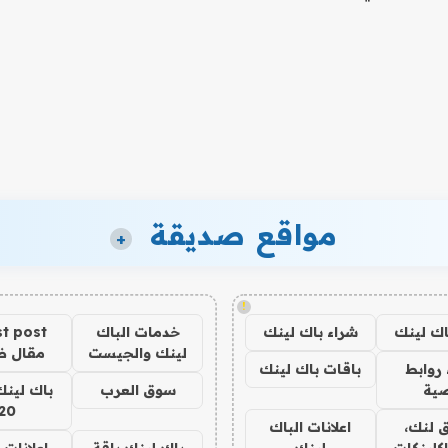
مواقع صديقة
+
!
اك لينك
شراء باك لينك
خدمات الباك
t post
لينك والجيست
مقال 
روابط
باقات باك لينك
ية
سوق العرب
باك لينك
20
 لنك،
اعلانات الباك
كلينكات
لينك
باك لينك باقة
اعلانات 