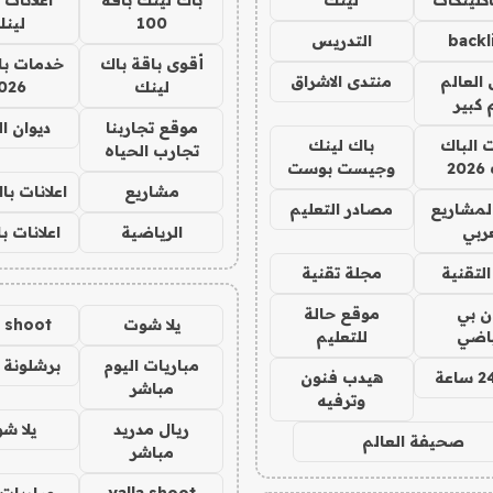
100
لين
backl
التدريس
أقوى باقة باك
خدمات با
العالم
منتدى الاشراق
لينك
026
 كبير
موقع تجاربنا
ديوان ا
ت الباك
باك لينك
تجارب الحياه
2
وجيست بوست
مشاريع
اعلانات ب
لمشاريع
مصادر التعليم
ربي
الرياضية
اعلانات ب
لتقنية
مجلة تقنية
ان بي
موقع حالة
يلا شوت
a shoot
ياضي
للتعليم
مباريات اليوم
برشلونة 
هيدب فنون
مباشر
وترفيه
ريال مدريد
يلا ش
صحيفة العالم
مباشر
yalla shoot
مباريات 