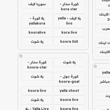
كورة ستار -
سوريا لايف
ك
kora star
 كلينك
يلا لايف - yalla
يلا كورة -
2
yallakora
live
لعرب
kooralive
kora live
koora 365
يلا شوت
اك لينك
اكلينك
!
يلا شوت
كورة ستار -
!
koora-star
yall
كورة جول -
يلا شوت
مباشر
koora-goal
koora live
yalla shoot
وت
koora live
يلا شوت
koora live
Yalla Live - يلا
اليوم