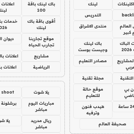
كلينكات
لينك
باك لينك باقة
اعلانات 
100
لين
backl
التدريس
أقوى باقة باك
خدمات با
العالم
منتدى الاشراق
لينك
026
 كبير
موقع تجاربنا
ديوان ا
ت الباك
باك لينك
تجارب الحياه
2
وجيست بوست
مشاريع
اعلانات ب
لمشاريع
مصادر التعليم
ربي
الرياضية
اعلانات ب
لتقنية
مجلة تقنية
ان بي
موقع حالة
يلا شوت
a shoot
ياضي
للتعليم
مباريات اليوم
برشلونة 
هيدب فنون
مباشر
وترفيه
ريال مدريد
يلا ش
صحيفة العالم
مباشر