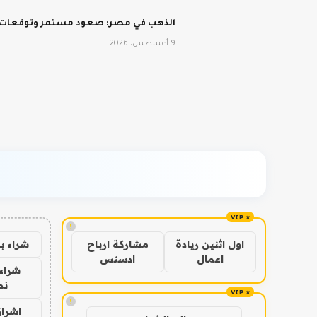
الذهب في مصر: صعود مستمر وتوقعات
9 أغسطس، 2026
!
شراء ب
اول اثنين ريادة
مشاركة ارباح
اعمال
ادسنس
شراء 
نص
!
اشراق