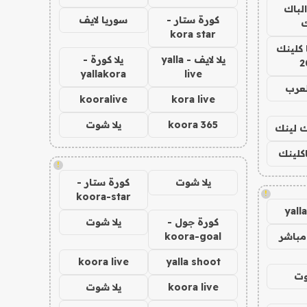
الباك
كورة ستار -
سوريا لايف
ك
kora star
 كلينك
يلا لايف - yalla
يلا كورة -
2
yallakora
live
لعرب
kooralive
kora live
koora 365
يلا شوت
اك لينك
اكلينك
!
يلا شوت
كورة ستار -
!
koora-star
yall
كورة جول -
يلا شوت
مباشر
koora-goal
koora live
yalla shoot
وت
koora live
يلا شوت