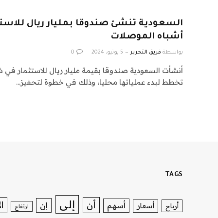
السعودية تنشئ صندوقا بمليار ريال للاست
أشباه الموصلات
بواسطة
فريق التحرير
5 يونيو، 2024
0
أنشأت السعودية صندوقا بقيمة مليار ريال للاستثمار في 
تخطط لبدء عملياتها محليا، وذلك في خطوة لتحفيز…
TAGS
إلى
ا
أن
إن
أسهم
أسعار
أرباح
ارتفاع