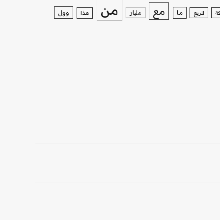
من
مع
وول
ما
مليار
ة
للربع
هذا