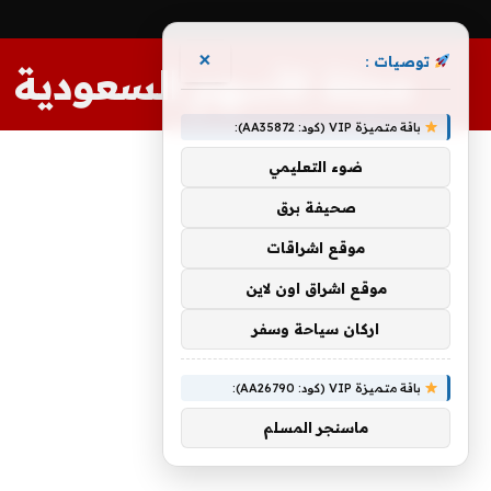
×
توصيات :
مجلة الأسهم السعودية
باقة متميزة VIP (كود: AA35872):
ضوء التعليمي
صحيفة برق
موقع اشراقات
موقع اشراق اون لاين
اركان سياحة وسفر
باقة متميزة VIP (كود: AA26790):
ماسنجر المسلم