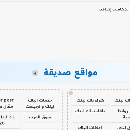
 بمكاسب إضافية
مواقع صديقة
+
!
اك لينك
شراء باك لينك
خدمات الباك
t post
لينك والجيست
مقال 
روابط
باقات باك لينك
ية
سوق العرب
باك لينك
20
 لنك،
اعلانات الباك