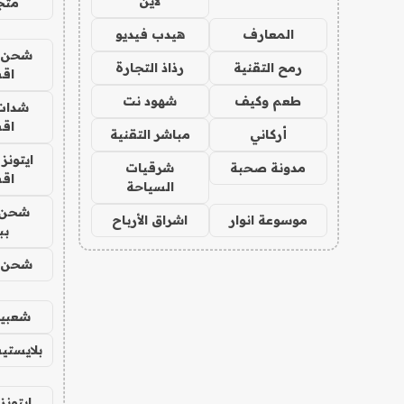
لاين
متجر 
المعارف
هيدب فيديو
شحن يل
رمح التقنية
رذاذ التجارة
اق
طعم وكيف
شهود نت
شدات
اق
أركاني
مباشر التقنية
ايتونز
مدونة صحبة
شرقيات
اق
السياحة
شحن 
موسوعة انوار
اشراق الأرباح
بب
شحن يل
شعبية
بلايستي
ايتونز