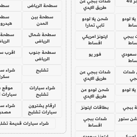
4u
شدات ببجي عن
سطحة الرياض
سطح
طريق الايدي
سطحة بين
سطح
ا لودو
شحن يلا لودو
المدن
هيدرو
ساط
تابي تمارا
سطحة شمال
سطحة 
 ببجي
ايتونز امريكي
الرياض
الري
ساط
اقساط
سطحة جنوب
اقرب س
 سعودي
فور يو
الرياض
ساط
تشليح
شراء سي
شدات
شدات ببجي عن
سكرا
جي
طريق الايدي
شراء سيارات
موقع ش
ا لودو
شحن لودو عن
تشليح
سيارات 
طريق الايدي
ارقام يشترون
شراء سي
 ببجي
بطاقات ايتونز
سيارات تشليح
مصدو
شن ستور
شدات ببجي
شراء سيارات قديمة تشلي
اقساط
 امريكي
ايتونز سعودي