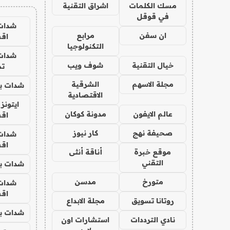
مسك الكلمات
اشراق التقنية
في قوقل
شدات
ان سفن
مرابع
اق
التكنولوجيا
شدات
خيال التقنية
شوف ويب
تم
مجلة الاسهم
الشرقية
شدات بب
الاقتصادية
ايتونز
عالم الايفون
مدونة كوكان
اق
صحيفة نهج
كار نيوز
شدات
اق
موقع خبرة
أناقة أنثى
التقني
شدات بب
متورخ
مدسن
شدات
اق
روتانا تسويق
مجلة الابداع
شدات بب
نادي الترددات
استشارات اون