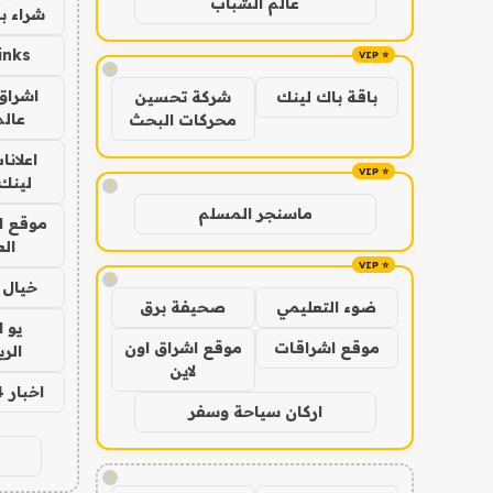
عالم الشباب
شراء با
inks
!
اشراق 
باقة باك لينك
شركة تحسين
عالم
محركات البحث
اعلانا
لينك 026
!
ماسنجر المسلم
موقع ا
الع
!
خيال ا
ضوء التعليمي
صحيفة برق
يو 
موقع اشراقات
موقع اشراق اون
الر
لاين
اخبار 24 ساعة
اركان سياحة وسفر
!