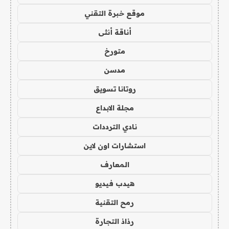
موقع خبرة التقني
أناقة أنثى
متورخ
مدسن
روتانا تسويق
مجلة الابداع
نادي الترددات
استشارات اون لاين
المعارف
هيدب فيديو
رمح التقنية
رذاذ التجارة