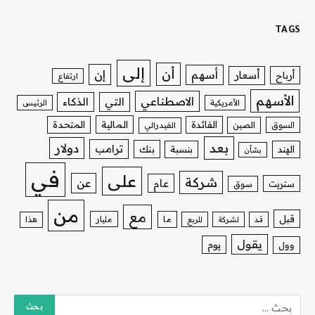
TAGS
إلى
أن
إن
أسهم
أسعار
أرباح
ارتفاع
الأسهم
الاصطناعي
التي
الذكاء
الأمريكية
الرئيس
الفائدة
المالية
المتحدة
السوق
الصين
الفيدرالي
بعد
دولار
ترامب
بنك
الهند
بنسبة
بشأن
في
على
شركة
عن
عام
ستريت
سوق
من
مع
قبل
ما
مليار
قد
لشركة
للربع
هذا
يقول
يوم
وول