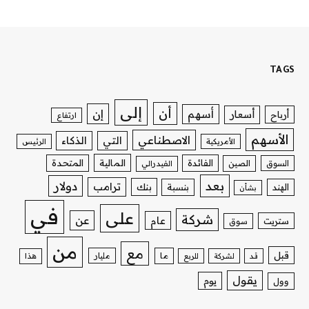
TAGS
إلى
أن
إن
أسهم
أسعار
أرباح
ارتفاع
الأسهم
الاصطناعي
التي
الذكاء
الأمريكية
الرئيس
الفائدة
المالية
المتحدة
السوق
الصين
الفيدرالي
بعد
دولار
ترامب
بنك
الهند
بنسبة
بشأن
في
على
شركة
عن
عام
ستريت
سوق
من
مع
قبل
ما
مليار
قد
لشركة
للربع
هذا
يقول
يوم
وول