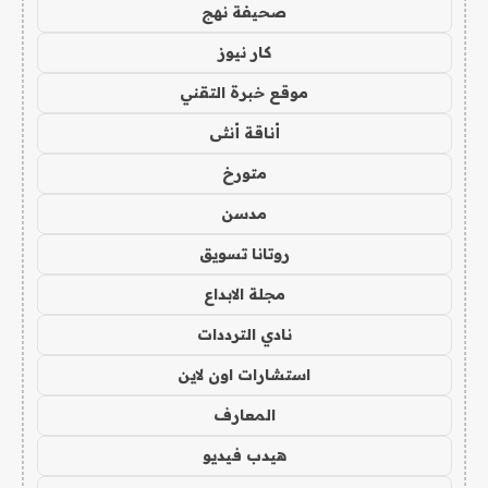
صحيفة نهج
كار نيوز
موقع خبرة التقني
أناقة أنثى
متورخ
مدسن
روتانا تسويق
مجلة الابداع
نادي الترددات
استشارات اون لاين
المعارف
هيدب فيديو