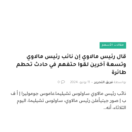
مقالات الأسهم
قال رئيس مالاوي إن نائب رئيس مالاوي
وتسعة آخرين لقوا حتفهم في حادث تحطم
طائرة
بواسطة
فريق التحرير
11 يونيو، 2024
0
نائب رئيس مالاوي ساولوس تشيليما.عاموس جوموليرا | أ ف
ب | صور جيتيأعلن رئيس مالاوي، ساولوس تشيليما، اليوم
الثلاثاء، أنه…