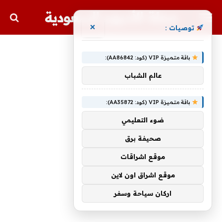
مجلة الأسهم السعودية
×
توصيات :
باقة متميزة VIP (كود: AA86842):
عالم الشباب
باقة متميزة VIP (كود: AA35872):
ضوء التعليمي
صحيفة برق
موقع اشراقات
موقع اشراق اون لاين
اركان سياحة وسفر