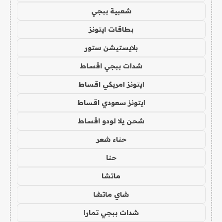
شعبية ببجي
بطاقات ايتونز
بلايستيشن ستور
شدات ببجي اقساط
ايتونز امريكي اقساط
ايتونز سعودي اقساط
شحن يلا لودو اقساط
حناء شعر
حنا
ماتشا
شاي ماتشا
شدات ببجي تمارا