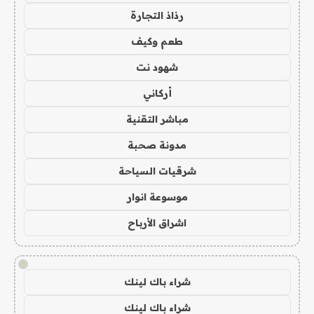
رذاذ التجارة
طعم وكيف
شهود نت
أركاني
مباشر التقنية
مدونة صحبة
شرقيات السياحة
موسوعة انوار
اشراق الأرباح
!
شراء باك لينك
شراء باك لينك