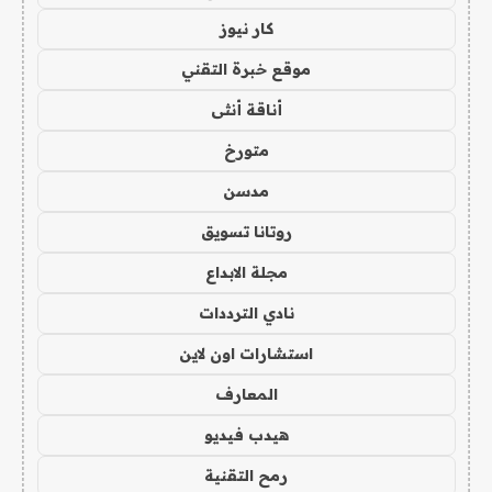
كار نيوز
موقع خبرة التقني
أناقة أنثى
متورخ
مدسن
روتانا تسويق
مجلة الابداع
نادي الترددات
استشارات اون لاين
المعارف
هيدب فيديو
رمح التقنية