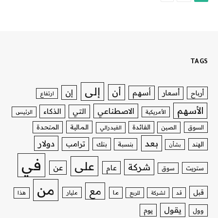
TAGS
إلى
أن
إن
أسهم
أسعار
أرباح
ارتفاع
الأسهم
الاصطناعي
التي
الذكاء
الأمريكية
الرئيس
الفائدة
المالية
المتحدة
السوق
الصين
الفيدرالي
بعد
دولار
ترامب
بنك
الهند
بنسبة
بشأن
في
على
شركة
عن
عام
ستريت
سوق
من
مع
قبل
ما
مليار
قد
لشركة
للربع
هذا
يقول
يوم
وول