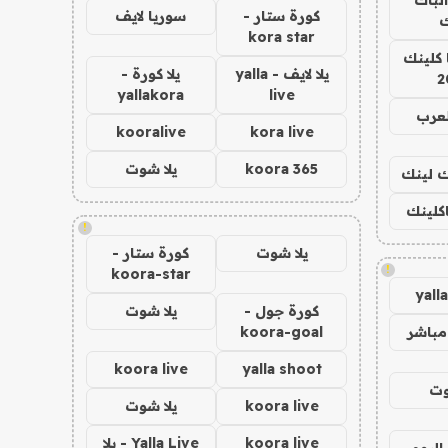
كورة ستار -
سوريا لايف
ك
kora star
 كلينك
يلا لايف - yalla
يلا كورة -
2
yallakora
live
لعرب
kooralive
kora live
koora 365
يلا شوت
اك لينك
اكلينك
!
يلا شوت
كورة ستار -
!
koora-star
yall
كورة جول -
يلا شوت
مباشر
koora-goal
koora live
yalla shoot
وت
koora live
يلا شوت
koora live
Yalla Live - يلا
اليوم