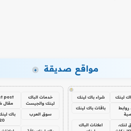
مواقع صديقة
+
!
اك لينك
شراء باك لينك
خدمات الباك
t post
لينك والجيست
مقال 
روابط
باقات باك لينك
ية
سوق العرب
باك لينك
20
 لنك،
اعلانات الباك
كلينكات
لينك
باك لينك باقة
اعلانات 