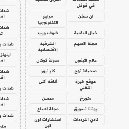
في قوقل
شدات
ان سفن
مرابع
اق
التكنولوجيا
شدات
خيال التقنية
شوف ويب
تم
مجلة الاسهم
الشرقية
شدات بب
الاقتصادية
ايتونز
عالم الايفون
مدونة كوكان
اق
صحيفة نهج
كار نيوز
شدات
اق
موقع خبرة
أناقة أنثى
التقني
شدات بب
متورخ
مدسن
شدات
اق
روتانا تسويق
مجلة الابداع
شدات بب
نادي الترددات
استشارات اون
لاين
متجر 