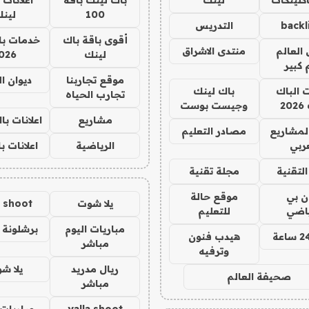
100
لين
backl
التدريس
أقوى باقة باك
خدمات با
العالم
منتدى الاشراق
لينك
026
 كبير
موقع تجاربنا
ديوان ا
ت الباك
باك لينك
تجارب الحياه
2
وجيست بوست
مشاريع
اعلانات ب
لمشاريع
مصادر التعليم
ربي
الرياضية
اعلانات ب
لتقنية
مجلة تقنية
ان بي
موقع حالة
يلا شوت
a shoot
ياضي
للتعليم
مباريات اليوم
برشلونة 
هيدب فنون
مباشر
وترفيه
ريال مدريد
يلا ش
صحيفة العالم
مباشر
yalla shoot
مباريات 