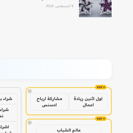
6 أغسطس، 2026
!
شراء ب
اول اثنين ريادة
مشاركة ارباح
اعمال
ادسنس
شراء 
نص
!
اشراق
عالم الشباب
شراء با