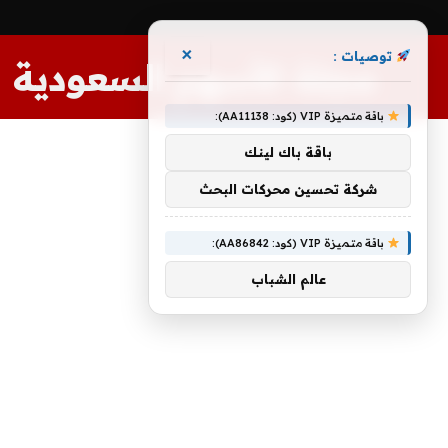
×
توصيات :
مجلة الأسهم السعودية
باقة متميزة VIP (كود: AA11138):
باقة باك لينك
شركة تحسين محركات البحث
باقة متميزة VIP (كود: AA86842):
عالم الشباب