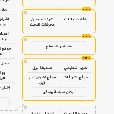
inks
!
اشراق 
باقة باك لينك
شركة تحسين
عالم
محركات البحث
اعلانا
لينك 026
!
ماسنجر المسلم
موقع ا
الع
!
خيال ا
ضوء التعليمي
صحيفة برق
يو 
موقع اشراقات
موقع اشراق اون
الر
لاين
اخبار 24 ساعة
اركان سياحة وسفر
!
مسك الكلمات
اشراق التقنية