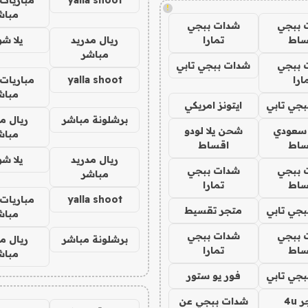
!
مباش
 ببجي
شدات ببجي
ساط
تمارا
ريال مدريد
يلا ش
مباشر
 ببجي
شدات ببجي تابي
ارا
yalla shoot
مباريات 
مباش
جي تابي
ايتونز امريكي
برشلونة مباشر
ريال م
 سعودي
شحن يلا لودو
مباش
ساط
اقساط
ريال مدريد
يلا ش
 ببجي
شدات ببجي
مباشر
ساط
تمارا
yalla shoot
مباريات 
جي تابي
متجر تقسيط
مباش
 ببجي
شدات ببجي
برشلونة مباشر
ريال م
ساط
تمارا
مباش
جي تابي
فور يو ستور
4u
شدات ببجي عن