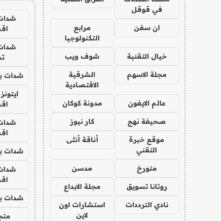
في قوقل
شدات
ان سفن
مرابع
اق
التكنولوجيا
شدات
خيال التقنية
شوف ويب
تم
مجلة الاسهم
الشرقية
شدات بب
الاقتصادية
ايتونز
عالم الايفون
مدونة كوكان
اق
صحيفة نهج
كار نيوز
شدات
اق
موقع خبرة
أناقة أنثى
التقني
شدات بب
متورخ
مدسن
شدات
اق
روتانا تسويق
مجلة الابداع
شدات بب
نادي الترددات
استشارات اون
لاين
متجر 