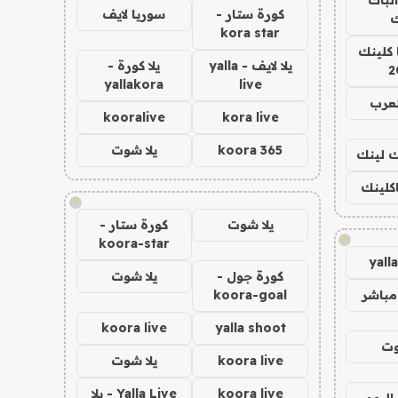
كورة ستار -
سوريا لايف
ك
kora star
 كلينك
يلا لايف - yalla
يلا كورة -
2
yallakora
live
لعرب
kooralive
kora live
koora 365
يلا شوت
اك لينك
اكلينك
!
يلا شوت
كورة ستار -
!
koora-star
yall
كورة جول -
يلا شوت
مباشر
koora-goal
koora live
yalla shoot
وت
koora live
يلا شوت
koora live
Yalla Live - يلا
اليوم