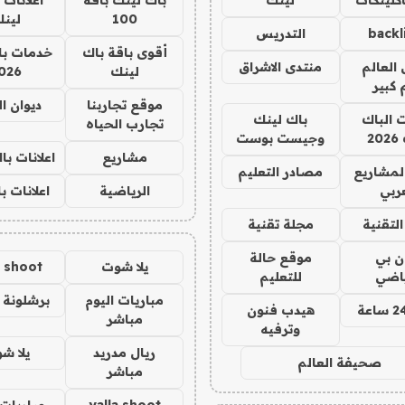
100
لين
backl
التدريس
أقوى باقة باك
خدمات با
العالم
منتدى الاشراق
لينك
026
 كبير
موقع تجاربنا
ديوان ا
ت الباك
باك لينك
تجارب الحياه
2
وجيست بوست
مشاريع
اعلانات ب
لمشاريع
مصادر التعليم
ربي
الرياضية
اعلانات ب
لتقنية
مجلة تقنية
ان بي
موقع حالة
يلا شوت
a shoot
ياضي
للتعليم
مباريات اليوم
برشلونة 
هيدب فنون
مباشر
وترفيه
ريال مدريد
يلا ش
صحيفة العالم
مباشر
yalla shoot
مباريات 