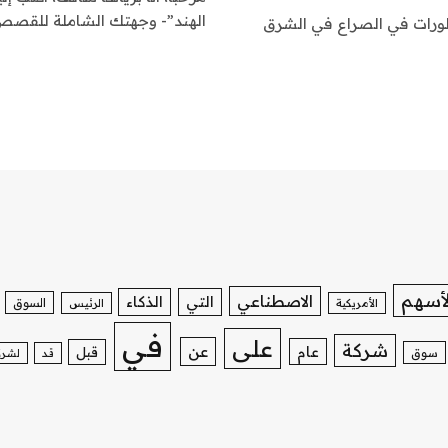
الهند”- وجهتك الشاملة للقصص
تطورات في الصراع في الشرق
لأسهم
الاصطناعي
التي
الذكاء
السوق
الأمريكية
الرئيس
في
على
شركة
عن
عام
قبل
سوق
قد
لشرك