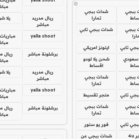
!
مباش
 ببجي
شدات ببجي
ساط
تمارا
ريال مدريد
يلا ش
مباشر
 ببجي
شدات ببجي تابي
ارا
yalla shoot
مباريات 
مباش
جي تابي
ايتونز امريكي
برشلونة مباشر
ريال م
 سعودي
شحن يلا لودو
مباش
ساط
اقساط
ريال مدريد
يلا ش
 ببجي
شدات ببجي
مباشر
ساط
تمارا
yalla shoot
مباريات 
جي تابي
متجر تقسيط
مباش
 ببجي
شدات ببجي
برشلونة مباشر
ريال م
ساط
تمارا
مباش
جي تابي
فور يو ستور
4u
شدات ببجي عن