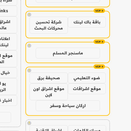
inks
!
اشراق 
باقة باك لينك
شركة تحسين
عالم
محركات البحث
اعلانا
لينك 026
!
ماسنجر المسلم
موقع ا
الع
!
خيال ا
ضوء التعليمي
صحيفة برق
يو 
موقع اشراقات
موقع اشراق اون
الر
لاين
اخبار 24 ساعة
اركان سياحة وسفر
!
مسك الكلمات
اشراق التقنية