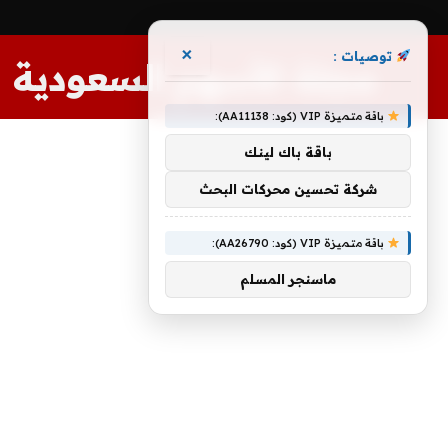
×
توصيات :
مجلة الأسهم السعودية
باقة متميزة VIP (كود: AA11138):
باقة باك لينك
شركة تحسين محركات البحث
باقة متميزة VIP (كود: AA26790):
ماسنجر المسلم