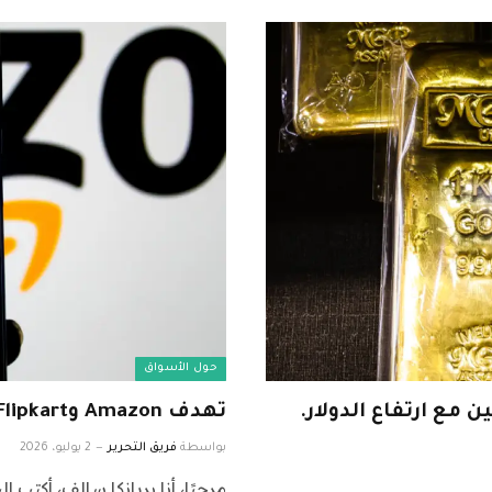
حول الأسواق
مع ارتفاع الدولار.
تهدف Amazon وFlipkart إلى التسليم خلال دقائق
بواسطة
فريق التحرير
2 يوليو، 2026
مرحبًا، أنا بريانكا سالف، أكتب 