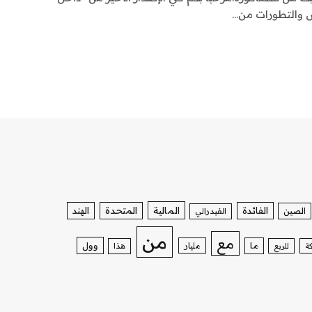
 والتطورات من…
الفائدة
المالية
المتحدة
الهند
الصين
الفيدرالي
من
مع
وول
ما
مليار
ة
للربع
هذا