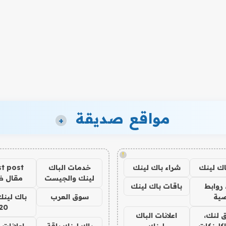
مواقع صديقة
+
!
اك لينك
شراء باك لينك
خدمات الباك
t post
لينك والجيست
مقال 
روابط
باقات باك لينك
ية
سوق العرب
باك لينك
20
 لنك،
اعلانات الباك
كلينكات
لينك
باك لينك باقة
اعلانات 