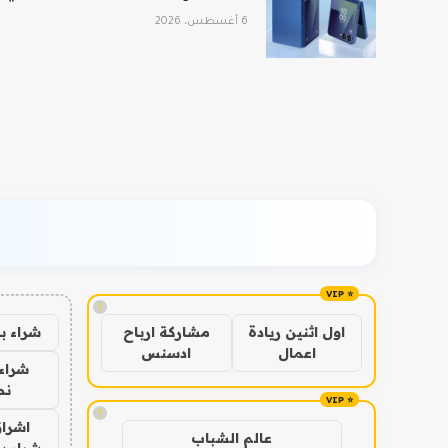
6 أغسطس، 2026
!
شراء ب
اول اثنين ريادة
مشاركة ارباح
اعمال
ادسنس
شراء 
نص
!
اشراق
عالم الشباب
شراء با