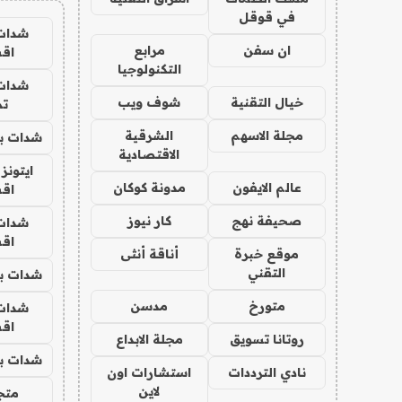
في قوقل
شدات
ان سفن
مرابع
اق
التكنولوجيا
شدات
خيال التقنية
شوف ويب
تم
مجلة الاسهم
الشرقية
شدات بب
الاقتصادية
ايتونز
عالم الايفون
مدونة كوكان
اق
صحيفة نهج
كار نيوز
شدات
اق
موقع خبرة
أناقة أنثى
التقني
شدات بب
متورخ
مدسن
شدات
اق
روتانا تسويق
مجلة الابداع
شدات بب
نادي الترددات
استشارات اون
لاين
متجر 