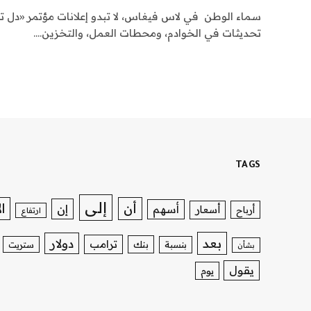
تحديثات في الخوادم، ومحطات العمل، والتخزين.…
TAGS
إلى
ا
أن
إن
أسهم
أسعار
أرباح
ارتفاع
بعد
دولار
ترامب
بنك
بنسبة
ستريت
بشأن
يقول
يوم