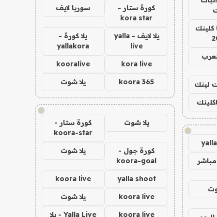
كورة ستار -
سوريا لايف
ك
kora star
 كلينك
يلا لايف - yalla
يلا كورة -
2
yallakora
live
لعرب
kooralive
kora live
koora 365
يلا شوت
اك لينك
اكلينك
!
يلا شوت
كورة ستار -
!
koora-star
yall
كورة جول -
يلا شوت
مباشر
koora-goal
koora live
yalla shoot
وت
koora live
يلا شوت
koora live
Yalla Live - يلا
اليوم