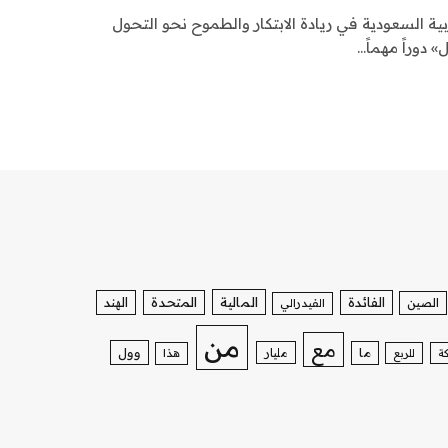
ة السعودية في ريادة الابتكار والطموح نحو التحول
الفائدة
المالية
المتحدة
الهند
الصين
الفيدرالي
من
مع
وول
ما
مليار
ة
للربع
هذا