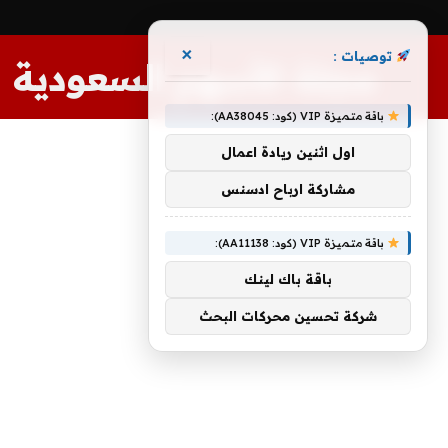
×
توصيات :
مجلة الأسهم السعودية
باقة متميزة VIP (كود: AA38045):
اول اثنين ريادة اعمال
مشاركة ارباح ادسنس
باقة متميزة VIP (كود: AA11138):
باقة باك لينك
شركة تحسين محركات البحث