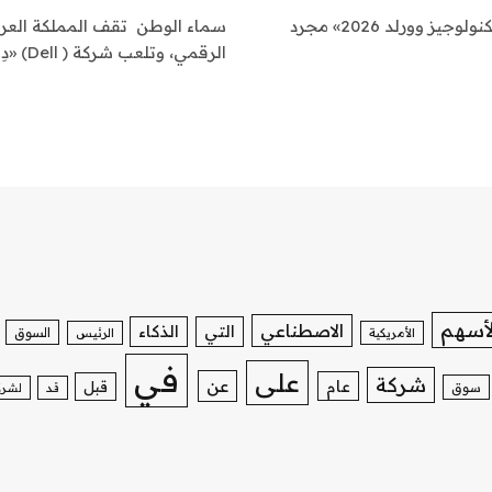
سماء الوطن في لاس فيغاس، لا تبدو إعلانات مؤتمر «دل تكنولوجيز وورلد 2026» مجرد
سماء الوطن تقف المملكة العربي
الرقمي، وتلعب شركة ( Dell) «دِل» دوراً مهماً…
لأسهم
الاصطناعي
التي
الذكاء
السوق
الأمريكية
الرئيس
في
على
شركة
عن
عام
قبل
سوق
قد
لشرك