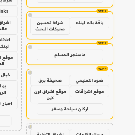
inks
!
اشراق 
باقة باك لينك
شركة تحسين
عالم
محركات البحث
اعلانا
لينك 026
!
ماسنجر المسلم
موقع ا
الع
!
خيال ا
ضوء التعليمي
صحيفة برق
يو 
موقع اشراقات
موقع اشراق اون
الر
لاين
اخبار 24 ساعة
اركان سياحة وسفر
!
مسك الكلمات
اشراق التقنية