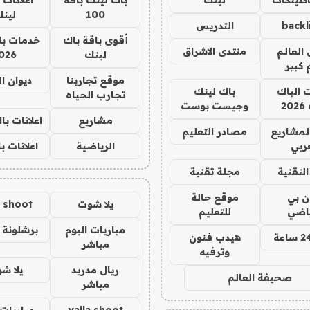
100
لين
backl
التدريس
أقوى باقة باك
خدمات با
العالم
منتدى الاشراق
لينك
026
 كبير
موقع تجاربنا
ديوان ا
ت الباك
باك لينك
تجارب الحياه
2
وجيست بوست
مشاريع
اعلانات ب
لمشاريع
مصادر التعليم
ربي
الرياضية
اعلانات ب
لتقنية
مجلة تقنية
ان بي
موقع حالة
يلا شوت
a shoot
ياضي
للتعليم
مباريات اليوم
برشلونة 
هيدب فنون
مباشر
وترفيه
ريال مدريد
يلا ش
صحيفة العالم
مباشر
yalla shoot
مباريات 