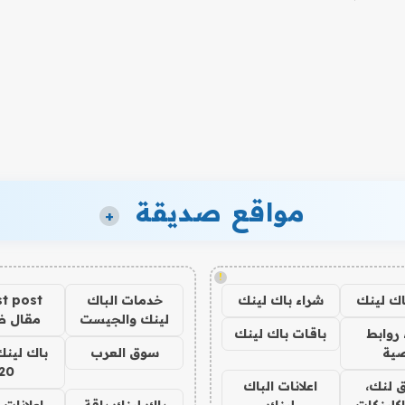
مواقع صديقة
+
!
اك لينك
شراء باك لينك
خدمات الباك
t post
لينك والجيست
مقال 
روابط
باقات باك لينك
ية
سوق العرب
باك لينك
20
 لنك،
اعلانات الباك
كلينكات
لينك
باك لينك باقة
اعلانات 