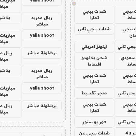
!
مباش
 ببجي
شدات ببجي
ساط
تمارا
ريال مدريد
يلا ش
مباشر
 ببجي
شدات ببجي تابي
ارا
yalla shoot
مباريات 
مباش
جي تابي
ايتونز امريكي
برشلونة مباشر
ريال م
 سعودي
شحن يلا لودو
مباش
ساط
اقساط
ريال مدريد
يلا ش
 ببجي
شدات ببجي
مباشر
ساط
تمارا
yalla shoot
مباريات 
جي تابي
متجر تقسيط
مباش
 ببجي
شدات ببجي
برشلونة مباشر
ريال م
ساط
تمارا
مباش
جي تابي
فور يو ستور
4u
شدات ببجي عن