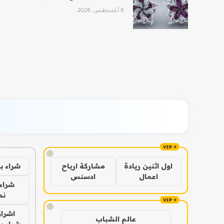
6 أغسطس، 2026
!
شراء ب
اول اثنين ريادة
مشاركة ارباح
اعمال
ادسنس
شراء 
نص
!
اشراق
عالم الشباب
شراء با