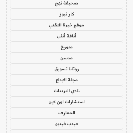
صحيفة نهج
كار نيوز
موقع خبرة التقني
أناقة أنثى
متورخ
مدسن
روتانا تسويق
مجلة الابداع
نادي الترددات
استشارات اون لاين
المعارف
هيدب فيديو