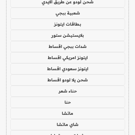
شحن لودو عن طريق الايدي
شعبية ببجي
بطاقات ايتونز
بلايستيشن ستور
شدات ببجي اقساط
ايتونز امريكي اقساط
ايتونز سعودي اقساط
شحن يلا لودو اقساط
حناء شعر
حنا
ماتشا
شاي ماتشا