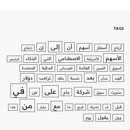
TAGS
إلى
أن
إن
أسهم
أسعار
أرباح
ارتفاع
الأسهم
الاصطناعي
التي
الذكاء
الأمريكية
الرئيس
الفائدة
المالية
المتحدة
السوق
الصين
الفيدرالي
بعد
دولار
ترامب
بنك
الهند
بنسبة
بشأن
في
على
شركة
عن
عام
ستريت
سوق
من
مع
قبل
ما
مليار
قد
لشركة
للربع
هذا
يقول
يوم
وول