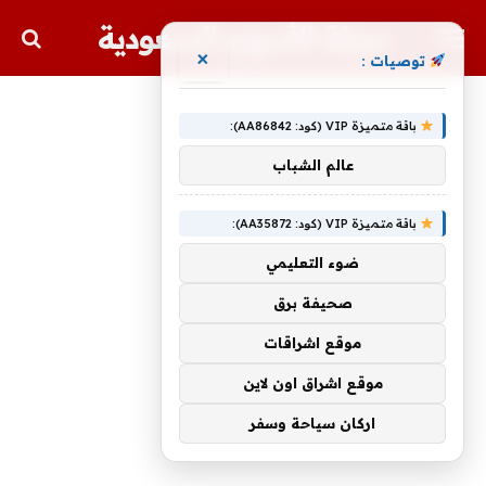
مجلة الأسهم السعودية
×
توصيات :
باقة متميزة VIP (كود: AA86842):
عالم الشباب
باقة متميزة VIP (كود: AA35872):
ضوء التعليمي
صحيفة برق
موقع اشراقات
موقع اشراق اون لاين
اركان سياحة وسفر