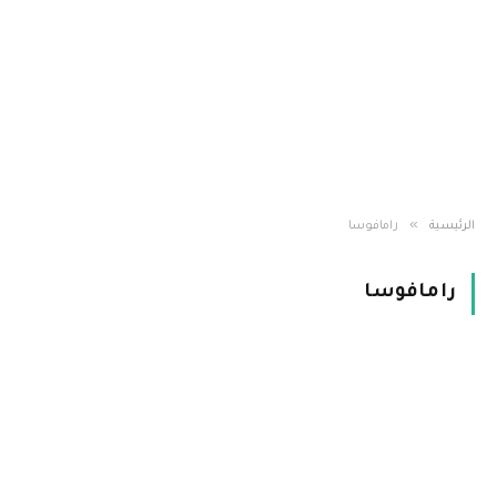
»
الرئيسية
رامافوسا
رامافوسا