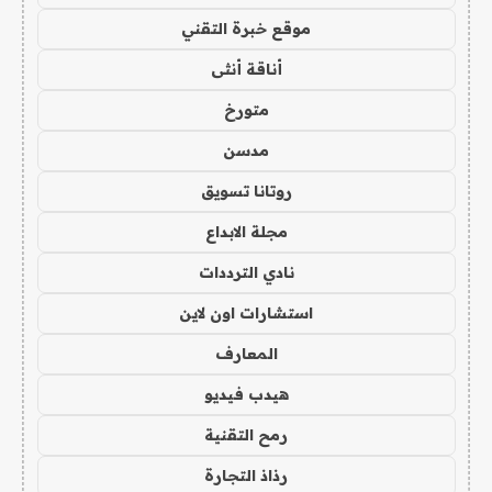
موقع خبرة التقني
أناقة أنثى
متورخ
مدسن
روتانا تسويق
مجلة الابداع
نادي الترددات
استشارات اون لاين
المعارف
هيدب فيديو
رمح التقنية
رذاذ التجارة