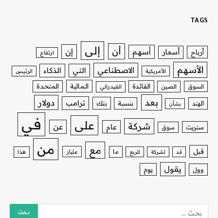
TAGS
إلى
أن
إن
أسهم
أسعار
أرباح
ارتفاع
الأسهم
الاصطناعي
التي
الذكاء
الأمريكية
الرئيس
الفائدة
المالية
المتحدة
السوق
الصين
الفيدرالي
بعد
دولار
ترامب
بنك
الهند
بنسبة
بشأن
في
على
شركة
عن
عام
ستريت
سوق
من
مع
قبل
ما
مليار
قد
لشركة
للربع
هذا
يقول
يوم
وول