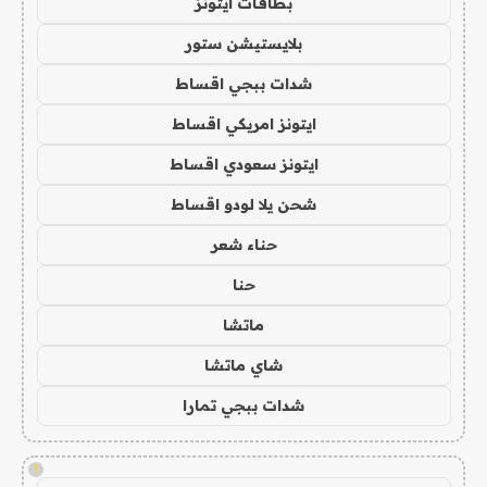
بطاقات ايتونز
بلايستيشن ستور
شدات ببجي اقساط
ايتونز امريكي اقساط
ايتونز سعودي اقساط
شحن يلا لودو اقساط
حناء شعر
حنا
ماتشا
شاي ماتشا
شدات ببجي تمارا
!