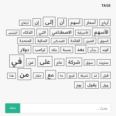
TAGS
إلى
أن
إن
أسهم
أسعار
أرباح
ارتفاع
الأسهم
الاصطناعي
التي
الذكاء
الأمريكية
الرئيس
الفائدة
المالية
المتحدة
السوق
الصين
الفيدرالي
بعد
دولار
ترامب
بنك
الهند
بنسبة
بشأن
في
على
شركة
عن
عام
ستريت
سوق
من
مع
قبل
ما
مليار
قد
لشركة
للربع
هذا
يقول
يوم
وول