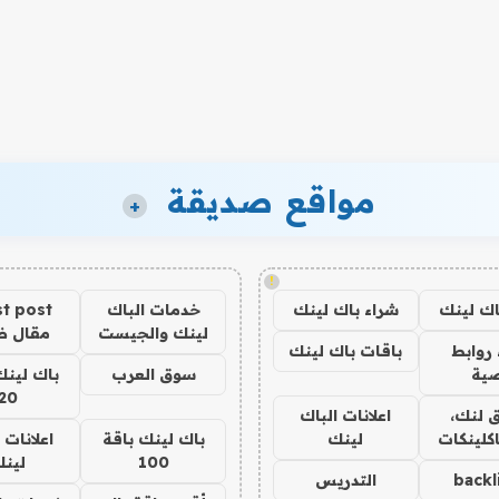
مواقع صديقة
+
!
اك لينك
شراء باك لينك
خدمات الباك
t post
لينك والجيست
مقال 
روابط
باقات باك لينك
ية
سوق العرب
باك لينك
20
 لنك،
اعلانات الباك
كلينكات
لينك
باك لينك باقة
اعلانات 
100
لين
backl
التدريس