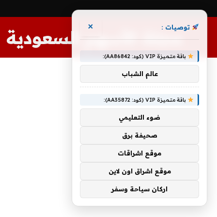
×
توصيات :
مجلة الأسهم السعودية
باقة متميزة VIP (كود: AA86842):
عالم الشباب
باقة متميزة VIP (كود: AA35872):
ضوء التعليمي
صحيفة برق
موقع اشراقات
موقع اشراق اون لاين
اركان سياحة وسفر