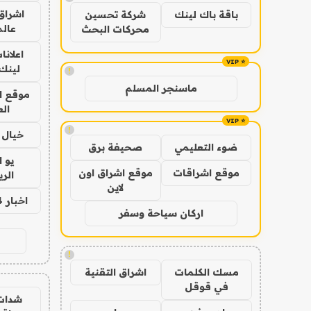
اشراق 
باقة باك لينك
شركة تحسين
عالم
محركات البحث
اعلانا
لينك 026
!
ماسنجر المسلم
موقع ا
الع
!
خيال ا
ضوء التعليمي
صحيفة برق
يو 
موقع اشراقات
موقع اشراق اون
الر
لاين
اخبار 24 ساعة
اركان سياحة وسفر
!
مسك الكلمات
اشراق التقنية
في قوقل
شدات