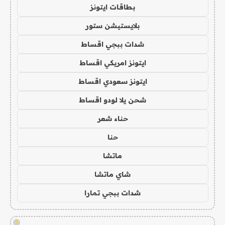
بطاقات ايتونز
بلايستيشن ستور
شدات ببجي اقساط
ايتونز امريكي اقساط
ايتونز سعودي اقساط
شحن يلا لودو اقساط
حناء شعر
حنا
ماتشا
شاي ماتشا
شدات ببجي تمارا
!