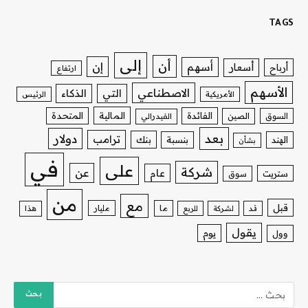
TAGS
إلى
أن
إن
أسهم
أسعار
أرباح
ارتفاع
الأسهم
الاصطناعي
التي
الذكاء
الأمريكية
الرئيس
الفائدة
المالية
المتحدة
السوق
الصين
الفيدرالي
بعد
دولار
ترامب
بنك
الهند
بنسبة
بشأن
في
على
شركة
عن
عام
ستريت
سوق
من
مع
قبل
ما
مليار
قد
لشركة
للربع
هذا
يقول
يوم
وول