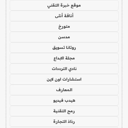
موقع خبرة التقني
أناقة أنثى
متورخ
مدسن
روتانا تسويق
مجلة الابداع
نادي الترددات
استشارات اون لاين
المعارف
هيدب فيديو
رمح التقنية
رذاذ التجارة