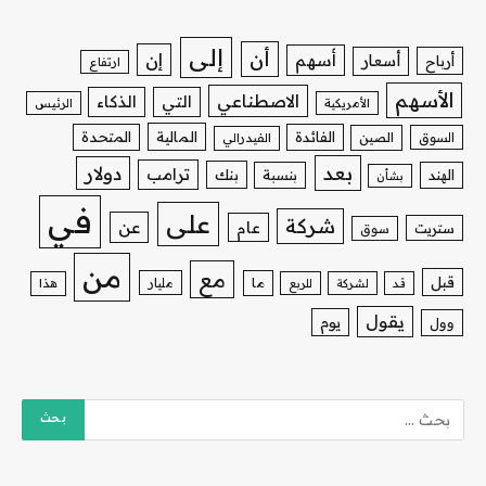
إلى
أن
إن
أسهم
أسعار
أرباح
ارتفاع
الأسهم
الاصطناعي
التي
الذكاء
الأمريكية
الرئيس
الفائدة
المالية
المتحدة
السوق
الصين
الفيدرالي
بعد
دولار
ترامب
بنك
الهند
بنسبة
بشأن
في
على
شركة
عن
عام
ستريت
سوق
من
مع
قبل
ما
مليار
قد
لشركة
للربع
هذا
يقول
يوم
وول