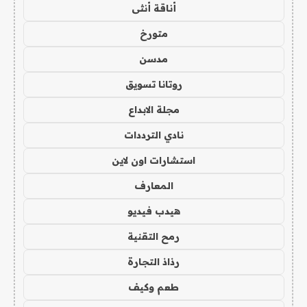
أناقة أنثى
متورخ
مدسن
روتانا تسويق
مجلة الابداع
نادي الترددات
استشارات اون لاين
المعارف
هيدب فيديو
رمح التقنية
رذاذ التجارة
طعم وكيف