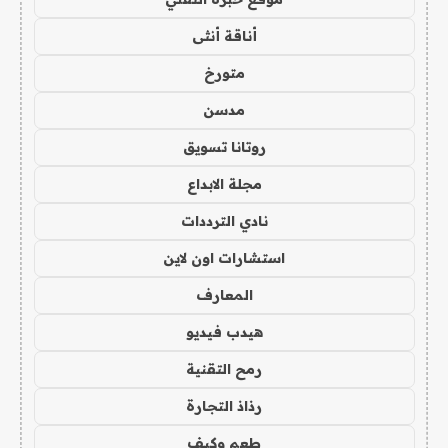
أناقة أنثى
متورخ
مدسن
روتانا تسويق
مجلة الابداع
نادي الترددات
استشارات اون لاين
المعارف
هيدب فيديو
رمح التقنية
رذاذ التجارة
طعم وكيف