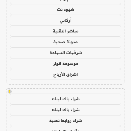
شهود نت
أركاني
مباشر التقنية
مدونة صحبة
شرقيات السياحة
موسوعة انوار
اشراق الأرباح
!
شراء باك لينك
شراء باك لينك
شراء روابط نصية