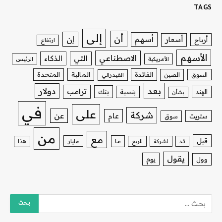
TAGS
إلى
أن
إن
أسهم
أسعار
أرباح
ارتفاع
الأسهم
الاصطناعي
التي
الذكاء
الأمريكية
الرئيس
الفائدة
المالية
المتحدة
السوق
الصين
الفيدرالي
بعد
دولار
ترامب
بنك
الهند
بنسبة
بشأن
في
على
شركة
عن
عام
ستريت
سوق
من
مع
قبل
ما
مليار
قد
لشركة
للربع
هذا
يقول
يوم
وول