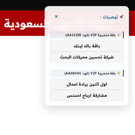
×
توصيات :
مجلة الأسهم السعودية
باقة متميزة VIP (كود: AA11138):
باقة باك لينك
شركة تحسين محركات البحث
باقة متميزة VIP (كود: AA38045):
اول اثنين ريادة اعمال
مشاركة ارباح ادسنس