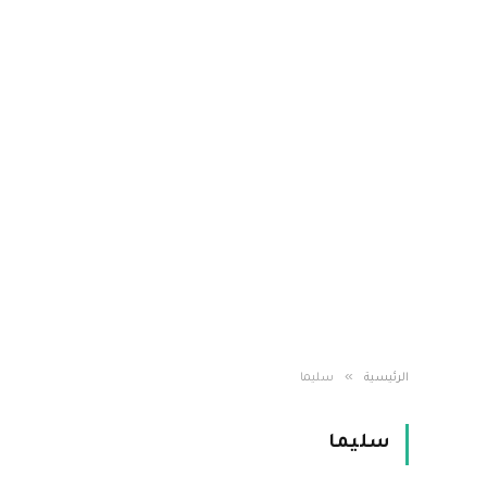
»
الرئيسية
سليما
سليما