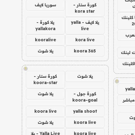
كورة ستار -
سوريا لايف
ك
kora star
 كلينك
يلا لايف - yalla
يلا كورة -
2
yallakora
live
لعرب
kooralive
kora live
koora 365
يلا شوت
اك لينك
اكلينك
!
يلا شوت
كورة ستار -
!
koora-star
yall
كورة جول -
يلا شوت
مباشر
koora-goal
koora live
yalla shoot
وت
koora live
يلا شوت
koora live
Yalla Live - يلا
اليوم