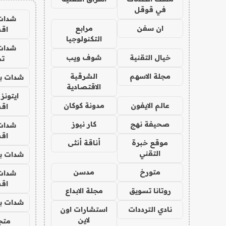
في قوقل
شدات
ان سفن
مرابع
اق
التكنولوجيا
شدات
خيال التقنية
شوف ويب
تم
مجلة الاسهم
الشرقية
شدات بب
الاقتصادية
ايتونز
عالم الايفون
مدونة كوكان
اق
صحيفة نهج
كار نيوز
شدات
اق
موقع خبرة
أناقة أنثى
التقني
شدات بب
متورخ
مدسن
شدات
اق
روتانا تسويق
مجلة الابداع
شدات بب
نادي الترددات
استشارات اون
لاين
متجر 