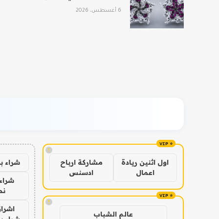
6 أغسطس، 2026
!
شراء ب
اول اثنين ريادة
مشاركة ارباح
اعمال
ادسنس
شراء 
نص
!
اشراق
عالم الشباب
شراء با