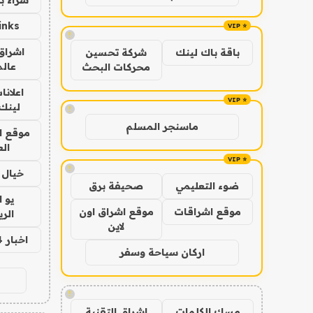
inks
!
اشراق 
باقة باك لينك
شركة تحسين
عالم
محركات البحث
اعلانا
لينك 026
!
ماسنجر المسلم
موقع ا
الع
!
خيال ا
ضوء التعليمي
صحيفة برق
يو 
موقع اشراقات
موقع اشراق اون
الر
لاين
اخبار 24 ساعة
اركان سياحة وسفر
!
مسك الكلمات
اشراق التقنية