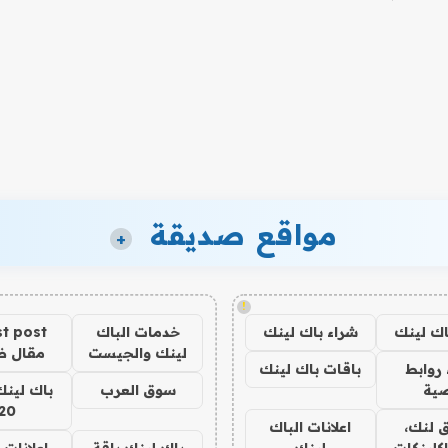
مواقع صديقة
+
!
اك لينك
شراء باك لينك
خدمات الباك
t post
لينك والجيست
مقال 
روابط
باقات باك لينك
ية
سوق العرب
باك لينك
20
 لنك،
اعلانات الباك
كلينكات
لينك
باك لينك باقة
اعلانات 