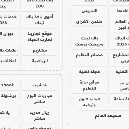
100
لين
backl
التدريس
أقوى باقة باك
خدمات با
العالم
منتدى الاشراق
لينك
026
 كبير
موقع تجاربنا
ديوان ا
ت الباك
باك لينك
تجارب الحياه
2
وجيست بوست
مشاريع
اعلانات ب
لمشاريع
مصادر التعليم
ربي
الرياضية
اعلانات ب
لتقنية
مجلة تقنية
ان بي
موقع حالة
يلا شوت
a shoot
ياضي
للتعليم
مباريات اليوم
برشلونة 
هيدب فنون
مباشر
وترفيه
ريال مدريد
يلا ش
صحيفة العالم
مباشر
yalla shoot
مباريات 