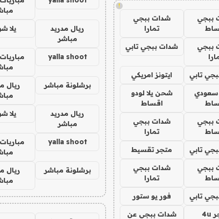
!
مباش
 ببجي
شدات ببجي
ساط
تمارا
ريال مدريد
يلا ش
مباشر
 ببجي
شدات ببجي تابي
ارا
yalla shoot
مباريات 
مباش
جي تابي
ايتونز امريكي
برشلونة مباشر
ريال م
 سعودي
شحن يلا لودو
مباش
ساط
اقساط
ريال مدريد
يلا ش
 ببجي
شدات ببجي
مباشر
ساط
تمارا
yalla shoot
مباريات 
جي تابي
متجر تقسيط
مباش
 ببجي
شدات ببجي
برشلونة مباشر
ريال م
ساط
تمارا
مباش
جي تابي
فور يو ستور
4u
شدات ببجي عن