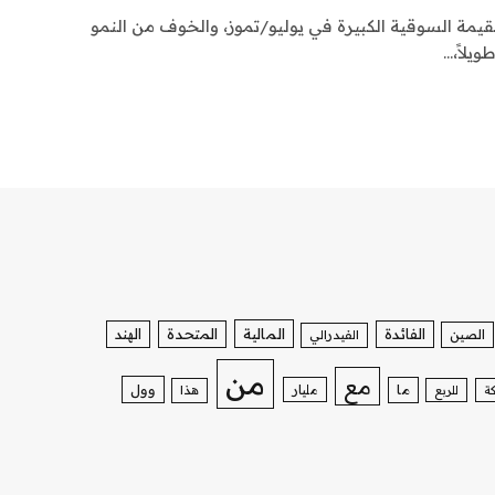
القيمة السوقية الكبيرة في يوليو/تموز، والخوف من النمو
يلاً،…
الفائدة
المالية
المتحدة
الهند
الصين
الفيدرالي
من
مع
وول
ما
مليار
ة
للربع
هذا