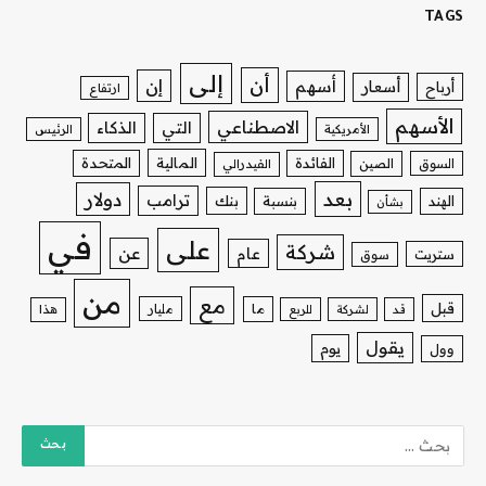
TAGS
إلى
أن
إن
أسهم
أسعار
أرباح
ارتفاع
الأسهم
الاصطناعي
التي
الذكاء
الأمريكية
الرئيس
الفائدة
المالية
المتحدة
السوق
الصين
الفيدرالي
بعد
دولار
ترامب
بنك
الهند
بنسبة
بشأن
في
على
شركة
عن
عام
ستريت
سوق
من
مع
قبل
ما
مليار
قد
لشركة
للربع
هذا
يقول
يوم
وول