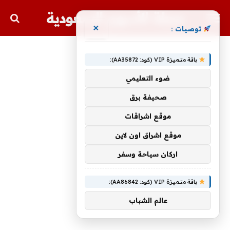
مجلة الأسهم السعودية
×
توصيات :
باقة متميزة VIP (كود: AA35872):
ضوء التعليمي
صحيفة برق
موقع اشراقات
موقع اشراق اون لاين
اركان سياحة وسفر
باقة متميزة VIP (كود: AA86842):
عالم الشباب