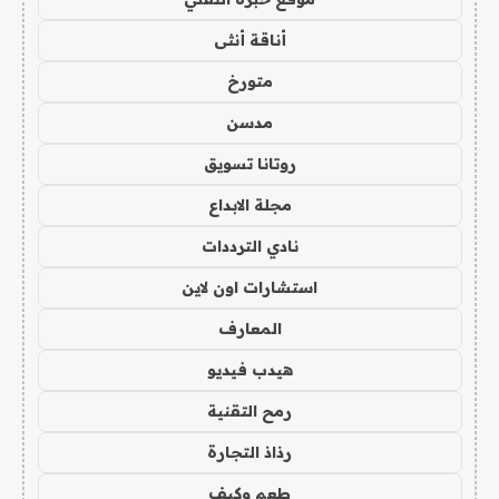
أناقة أنثى
متورخ
مدسن
روتانا تسويق
مجلة الابداع
نادي الترددات
استشارات اون لاين
المعارف
هيدب فيديو
رمح التقنية
رذاذ التجارة
طعم وكيف