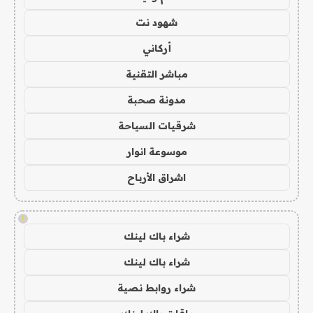
شهود نت
أركاني
مباشر التقنية
مدونة صحبة
شرقيات السياحة
موسوعة انوار
اشراق الأرباح
!
شراء باك لينك
شراء باك لينك
شراء روابط نصية