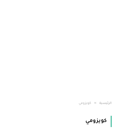
»
الرئيسية
كويزومي
كويزومي