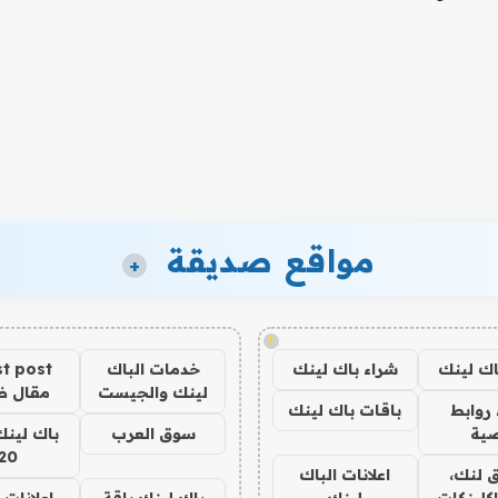
مواقع صديقة
+
!
اك لينك
شراء باك لينك
خدمات الباك
t post
لينك والجيست
مقال 
روابط
باقات باك لينك
ية
سوق العرب
باك لينك
20
 لنك،
اعلانات الباك
كلينكات
لينك
باك لينك باقة
اعلانات 