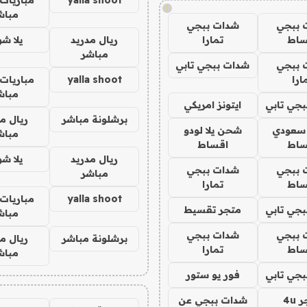
!
مباش
 ببجي
شدات ببجي
ساط
تمارا
ريال مدريد
يلا ش
مباشر
 ببجي
شدات ببجي تابي
ارا
yalla shoot
مباريات 
مباش
جي تابي
ايتونز امريكي
برشلونة مباشر
ريال م
 سعودي
شحن يلا لودو
مباش
ساط
اقساط
ريال مدريد
يلا ش
 ببجي
شدات ببجي
مباشر
ساط
تمارا
yalla shoot
مباريات 
جي تابي
متجر تقسيط
مباش
 ببجي
شدات ببجي
برشلونة مباشر
ريال م
ساط
تمارا
مباش
جي تابي
فور يو ستور
4u
شدات ببجي عن