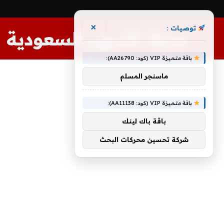
×
توصيات :
مجلة الأسهم السعودية
باقة متميزة VIP (كود: AA26790):
ماسنجر المسلم
باقة متميزة VIP (كود: AA11138):
باقة باك لينك
شركة تحسين محركات البحث