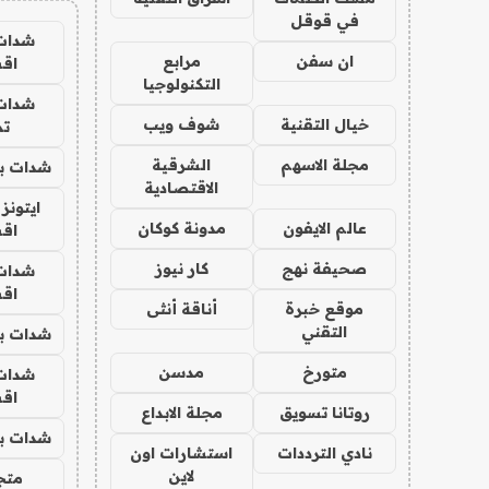
في قوقل
شدات
ان سفن
مرابع
اق
التكنولوجيا
شدات
خيال التقنية
شوف ويب
تم
مجلة الاسهم
الشرقية
شدات بب
الاقتصادية
ايتونز
عالم الايفون
مدونة كوكان
اق
صحيفة نهج
كار نيوز
شدات
اق
موقع خبرة
أناقة أنثى
التقني
شدات بب
متورخ
مدسن
شدات
اق
روتانا تسويق
مجلة الابداع
شدات بب
نادي الترددات
استشارات اون
لاين
متجر 