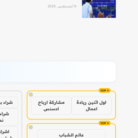
6 أغسطس، 2026
!
شراء ب
اول اثنين ريادة
مشاركة ارباح
اعمال
ادسنس
شراء 
نص
!
اشراق
عالم الشباب
شراء با