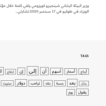
وزير البيئة الياباني شينجيرو كويزومي يلقي كلمة خلال
الوزراء في طوكيو في 17 سبتمبر 2020.تشارلي…
TAGS
إلى
ا
أن
إن
أسهم
أسعار
أرباح
ارتفاع
بعد
دولار
ترامب
بنك
بنسبة
ستريت
بشأن
يقول
يوم