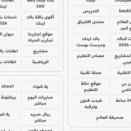
100
لين
backl
التدريس
أقوى باقة باك
خدمات با
العالم
منتدى الاشراق
لينك
026
 كبير
موقع تجاربنا
ديوان ا
ت الباك
باك لينك
تجارب الحياه
2
وجيست بوست
مشاريع
اعلانات ب
لمشاريع
مصادر التعليم
ربي
الرياضية
اعلانات ب
لتقنية
مجلة تقنية
ان بي
موقع حالة
يلا شوت
a shoot
ياضي
للتعليم
مباريات اليوم
برشلونة 
هيدب فنون
مباشر
وترفيه
ريال مدريد
يلا ش
صحيفة العالم
مباشر
yalla shoot
مباريات 