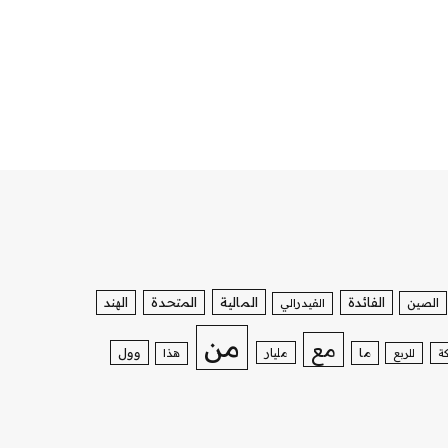
الفائدة
المالية
المتحدة
الهند
الصين
الفيدرالي
من
مع
وول
ما
مليار
ة
للربع
هذا