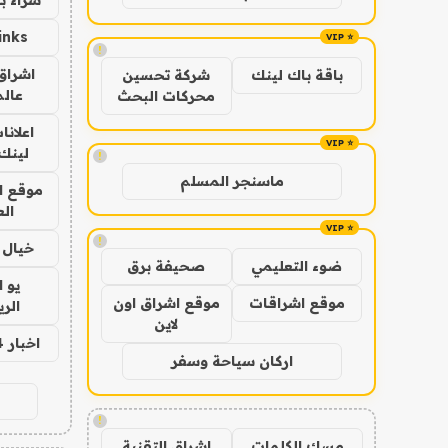
inks
!
اشراق 
باقة باك لينك
شركة تحسين
عالم
محركات البحث
اعلانا
لينك 026
!
ماسنجر المسلم
موقع ا
الع
!
خيال ا
ضوء التعليمي
صحيفة برق
يو 
موقع اشراقات
موقع اشراق اون
الر
لاين
اخبار 24 ساعة
اركان سياحة وسفر
!
مسك الكلمات
اشراق التقنية