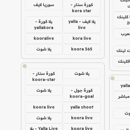
كورة ستار -
سوريا لايف
ك
kora star
 كلينك
يلا لايف - yalla
يلا كورة -
2
yallakora
live
لعرب
kooralive
kora live
koora 365
يلا شوت
اك لينك
اكلينك
!
يلا شوت
كورة ستار -
!
koora-star
yall
كورة جول -
يلا شوت
مباشر
koora-goal
koora live
yalla shoot
وت
koora live
يلا شوت
koora live
Yalla Live - يلا
اليوم