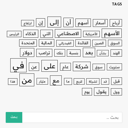
TAGS
إلى
أن
إن
أسهم
أسعار
أرباح
ارتفاع
الأسهم
الاصطناعي
التي
الذكاء
الأمريكية
الرئيس
الفائدة
المالية
المتحدة
السوق
الصين
الفيدرالي
بعد
دولار
ترامب
بنك
الهند
بنسبة
بشأن
في
على
شركة
عن
عام
ستريت
سوق
من
مع
قبل
ما
مليار
قد
لشركة
للربع
هذا
يقول
يوم
وول