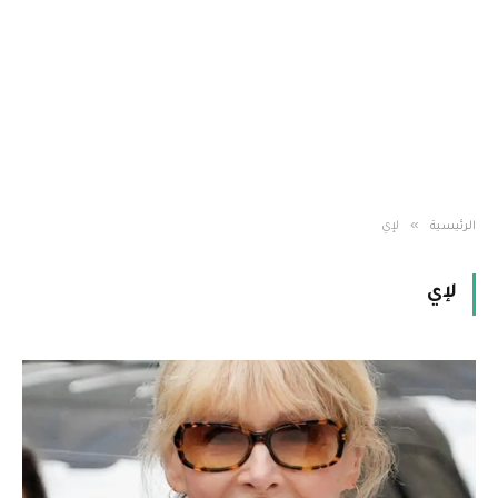
»
الرئيسية
لإي
لإي