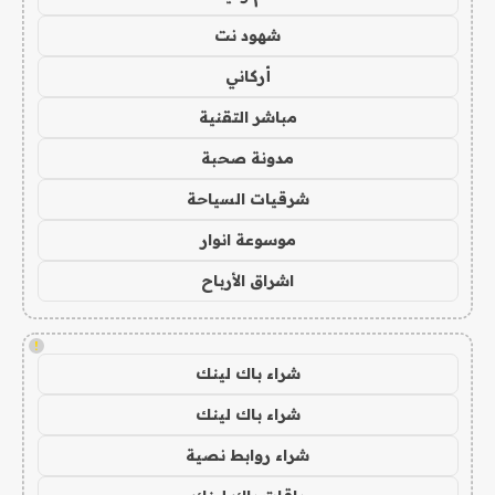
شهود نت
أركاني
مباشر التقنية
مدونة صحبة
شرقيات السياحة
موسوعة انوار
اشراق الأرباح
!
شراء باك لينك
شراء باك لينك
شراء روابط نصية