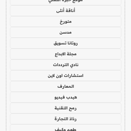
أناقة أنثى
متورخ
مدسن
روتانا تسويق
مجلة الابداع
نادي الترددات
استشارات اون لاين
المعارف
هيدب فيديو
رمح التقنية
رذاذ التجارة
طعم وكيف