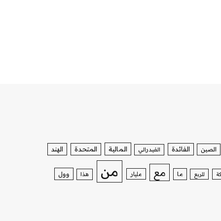
الفائدة
المالية
المتحدة
الهند
الصين
الفيدرالي
من
مع
وول
ما
مليار
ة
للربع
هذا