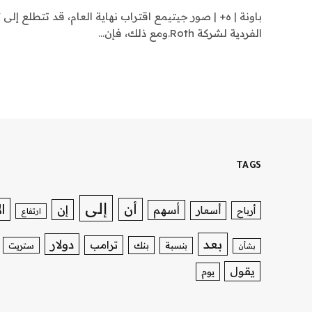
باونة | ه+ | صور جيتيمع اقتراب نهاية العام، قد تتطلع إلى
الفردية لشركة Roth.ومع ذلك، فإن…
TAGS
إلى
ا
أن
إن
أسهم
أسعار
أرباح
ارتفاع
بعد
دولار
ترامب
بنك
بنسبة
ستريت
بشأن
يقول
يوم