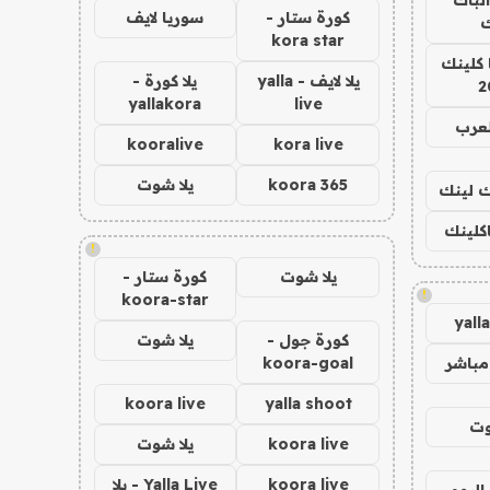
كورة ستار -
سوريا لايف
ك
kora star
 كلينك
يلا لايف - yalla
يلا كورة -
2
yallakora
live
لعرب
kooralive
kora live
koora 365
يلا شوت
اك لينك
اكلينك
!
يلا شوت
كورة ستار -
!
koora-star
yall
كورة جول -
يلا شوت
مباشر
koora-goal
koora live
yalla shoot
وت
koora live
يلا شوت
koora live
Yalla Live - يلا
اليوم