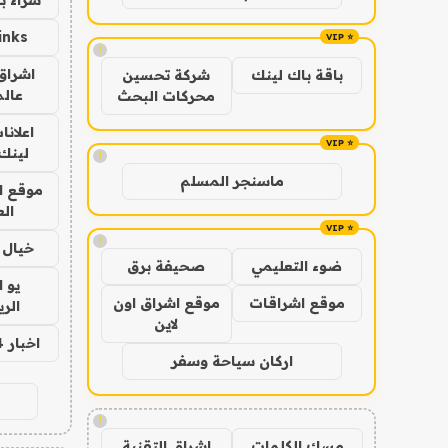
inks
!
اشراق 
باقة باك لينك
شركة تحسين
عالم
محركات البحث
اعلانا
لينك 026
!
ماسنجر المسلم
موقع ا
الع
!
خيال ا
ضوء التعليمي
صحيفة برق
يو 
موقع اشراقات
موقع اشراق اون
الر
لاين
اخبار 24 ساعة
اركان سياحة وسفر
!
مسك الكلمات
اشراق التقنية