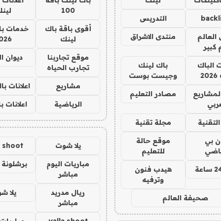
100
لين
backl
التدريس
أقوى باقة باك
خدمات با
العالم
منتدى الاشراق
لينك
026
 كبير
موقع تجاربنا
ديوان ا
ت الباك
باك لينك
تجارب الحياه
2
وجيست بوست
مشاريع
اعلانات ب
لمشاريع
مصادر التعليم
ربي
الرياضية
اعلانات ب
لتقنية
مجلة تقنية
ان بي
موقع حالة
يلا شوت
a shoot
ياضي
للتعليم
مباريات اليوم
برشلونة 
هيدب فنون
مباشر
وترفيه
ريال مدريد
يلا ش
صحيفة العالم
مباشر
yalla shoot
مباريات 