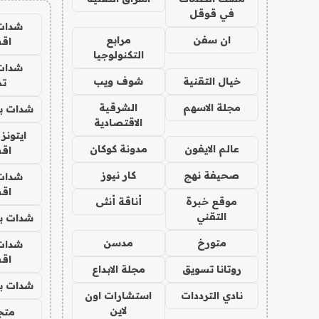
في قوقل
شدات
ان سفن
مرابع
اق
التكنولوجيا
شدات
خيال التقنية
شوف ويب
تم
مجلة الاسهم
الشرقية
شدات بب
الاقتصادية
ايتونز
عالم الايفون
مدونة كوكان
اق
صحيفة نهج
كار نيوز
شدات
اق
موقع خبرة
أناقة أنثى
التقني
شدات بب
متورخ
مدسن
شدات
اق
روتانا تسويق
مجلة الابداع
شدات بب
نادي الترددات
استشارات اون
لاين
متجر 