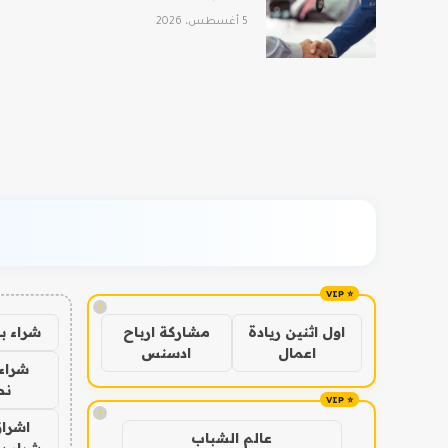
5 أغسطس، 2026
!
شراء ب
اول اثنين ريادة
مشاركة ارباح
اعمال
ادسنس
شراء 
نص
!
اشراق
عالم الشباب
شراء با