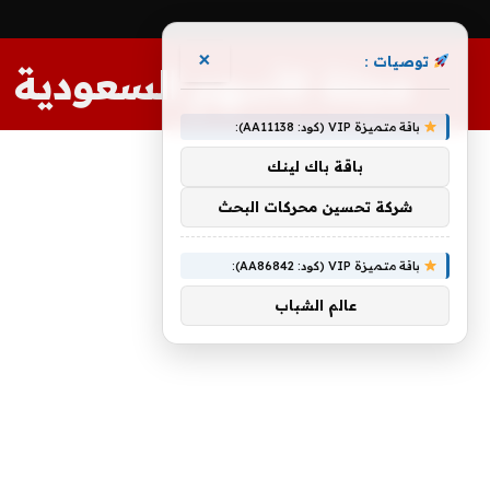
×
توصيات :
مجلة الأسهم السعودية
باقة متميزة VIP (كود: AA11138):
باقة باك لينك
شركة تحسين محركات البحث
باقة متميزة VIP (كود: AA86842):
عالم الشباب