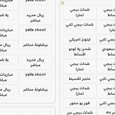
!
مباش
 ببجي
شدات ببجي
ساط
تمارا
ريال مدريد
يلا ش
مباشر
 ببجي
شدات ببجي تابي
ارا
yalla shoot
مباريات 
مباش
جي تابي
ايتونز امريكي
برشلونة مباشر
ريال م
 سعودي
شحن يلا لودو
مباش
ساط
اقساط
ريال مدريد
يلا ش
 ببجي
شدات ببجي
مباشر
ساط
تمارا
yalla shoot
مباريات 
جي تابي
متجر تقسيط
مباش
 ببجي
شدات ببجي
برشلونة مباشر
ريال م
ساط
تمارا
مباش
جي تابي
فور يو ستور
4u
شدات ببجي عن