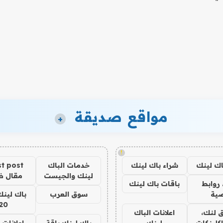
مواقع صديقة
+
!
اك لينك
شراء باك لينك
خدمات الباك
t post
لينك والجيست
مقال 
روابط
باقات باك لينك
ية
سوق العرب
باك لينك
20
 لنك،
اعلانات الباك
كلينكات
لينك
باك لينك باقة
اعلانات 