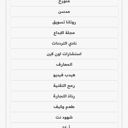
متورخ
مدسن
روتانا تسويق
مجلة الابداع
نادي الترددات
استشارات اون لاين
المعارف
هيدب فيديو
رمح التقنية
رذاذ التجارة
طعم وكيف
شهود نت
أركاني