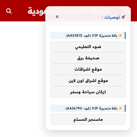
مجلة الأسهم السعودية
×
توصيات :
باقة متميزة VIP (كود: AA35872):
ضوء التعليمي
صحيفة برق
موقع اشراقات
موقع اشراق اون لاين
اركان سياحة وسفر
باقة متميزة VIP (كود: AA26790):
ماسنجر المسلم