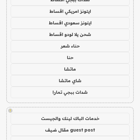
ايتونز امريكي اقساط
ايتونز سعودي اقساط
شحن يلا لودو اقساط
حناء شعر
حنا
ماتشا
شاي ماتشا
شدات ببجي تمارا
!
خدمات الباك لينك والجيست
guest post مقال ضيف