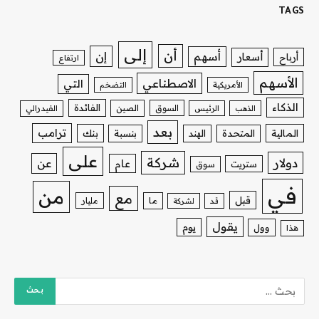
TAGS
إلى
أن
إن
أسهم
أسعار
أرباح
ارتفاع
الأسهم
الاصطناعي
التي
الأمريكية
التضخم
الذكاء
الفائدة
السوق
الصين
الذهب
الرئيس
الفيدرالي
بعد
ترامب
بنك
المالية
المتحدة
الهند
بنسبة
على
شركة
دولار
عن
عام
ستريت
سوق
في
من
مع
قبل
ما
مليار
قد
لشركة
يقول
يوم
وول
هذا