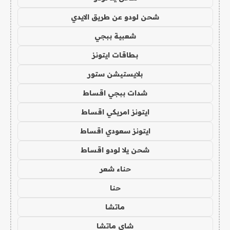
شحن لودو عن طريق الايدي
شعبية ببجي
بطاقات ايتونز
بلايستيشن ستور
شدات ببجي اقساط
ايتونز امريكي اقساط
ايتونز سعودي اقساط
شحن يلا لودو اقساط
حناء شعر
حنا
ماتشا
شاي ماتشا