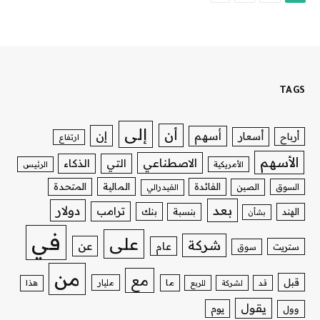
TAGS
إلى
أن
إن
أسهم
أسعار
أرباح
ارتفاع
الأسهم
الاصطناعي
التي
الذكاء
الأمريكية
الرئيس
الفائدة
المالية
المتحدة
السوق
الصين
الفيدرالي
بعد
دولار
ترامب
بنك
الهند
بنسبة
بشأن
في
على
شركة
عن
عام
ستريت
سوق
من
مع
قبل
ما
مليار
قد
لشركة
للربع
هذا
يقول
يوم
وول