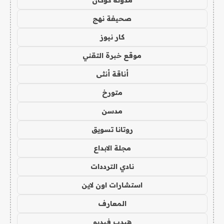
صحيفة نهج
كار نيوز
موقع خبرة التقني
أناقة أنثى
متورخ
مدسن
روتانا تسويق
مجلة الابداع
نادي الترددات
استشارات اون لاين
المعارف
هيدب فيديو