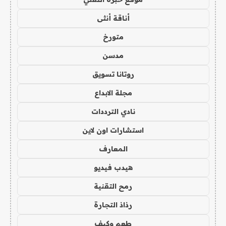
أناقة أنثى
متورخ
مدسن
روتانا تسويق
مجلة الابداع
نادي الترددات
استشارات اون لاين
المعارف
هيدب فيديو
رمح التقنية
رذاذ التجارة
طعم وكيف