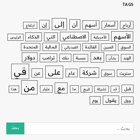
TAGS
إلى
أن
إن
أسهم
أسعار
أرباح
ارتفاع
الأسهم
الاصطناعي
التي
الذكاء
الأمريكية
الرئيس
الفائدة
المالية
المتحدة
السوق
الصين
الفيدرالي
بعد
دولار
ترامب
بنك
الهند
بنسبة
بشأن
في
على
شركة
عن
عام
ستريت
سوق
من
مع
قبل
ما
مليار
قد
لشركة
للربع
هذا
يقول
يوم
وول