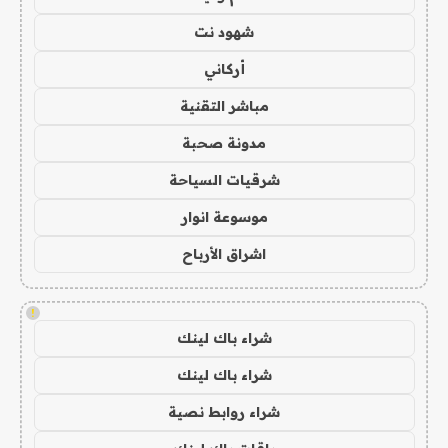
شهود نت
أركاني
مباشر التقنية
مدونة صحبة
شرقيات السياحة
موسوعة انوار
اشراق الأرباح
!
شراء باك لينك
شراء باك لينك
شراء روابط نصية