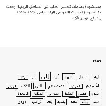
مستشهدة بعلامات تحسن الطلب في المناطق الريفية، رفعت
وكالة موديز توقعات النمو في الهند لعامي 2024 و2025.
وتتوقع موديز الآن…
TAGS
إلى
أن
إن
أسهم
أسعار
أرباح
ارتفاع
الأسهم
الاصطناعي
التي
الذكاء
الأمريكية
الرئيس
الفائدة
المالية
المتحدة
السوق
الصين
الفيدرالي
بعد
دولار
ترامب
بنك
الهند
بنسبة
بشأن