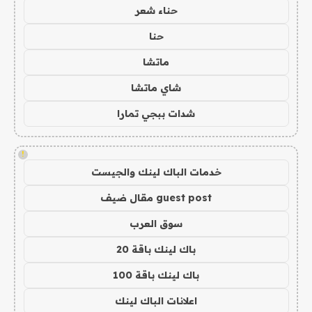
حناء شعر
حنا
ماتشا
شاي ماتشا
شدات ببجي تمارا
!
خدمات الباك لينك والجيست
guest post مقال ضيف
سوق العرب
باك لينك باقة 20
باك لينك باقة 100
اعلانات الباك لينك