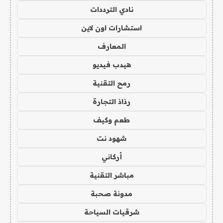
نادي الترددات
استشارات اون لاين
المعارف
هيدب فيديو
رمح التقنية
رذاذ التجارة
طعم وكيف
شهود نت
أركاني
مباشر التقنية
مدونة صحبة
شرقيات السياحة