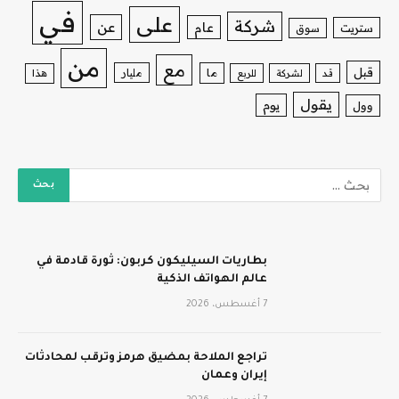
في
على
شركة
عن
عام
ستريت
سوق
من
مع
قبل
ما
مليار
قد
لشركة
للربع
هذا
يقول
يوم
وول
بطاريات السيليكون كربون: ثورة قادمة في
عالم الهواتف الذكية
7 أغسطس، 2026
تراجع الملاحة بمضيق هرمز وترقب لمحادثات
إيران وعمان