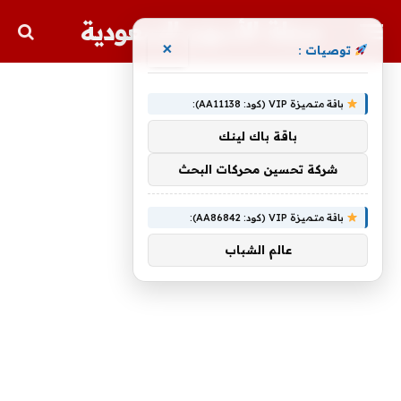
مجلة الأسهم السعودية
×
توصيات :
باقة متميزة VIP (كود: AA11138):
باقة باك لينك
شركة تحسين محركات البحث
باقة متميزة VIP (كود: AA86842):
عالم الشباب