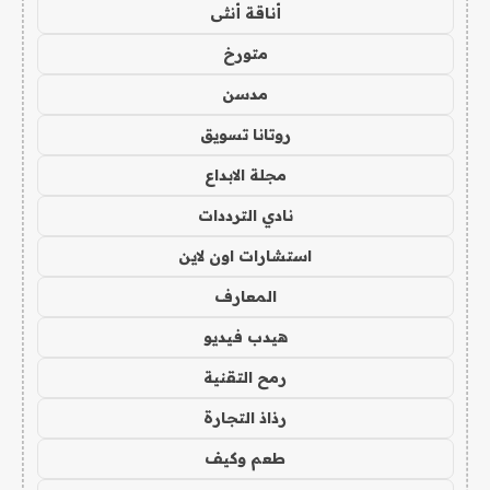
أناقة أنثى
متورخ
مدسن
روتانا تسويق
مجلة الابداع
نادي الترددات
استشارات اون لاين
المعارف
هيدب فيديو
رمح التقنية
رذاذ التجارة
طعم وكيف