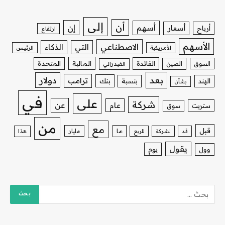
إلى
أن
إن
أسهم
أسعار
أرباح
ارتفاع
الأسهم
الاصطناعي
التي
الذكاء
الأمريكية
الرئيس
الفائدة
المالية
المتحدة
السوق
الصين
الفيدرالي
بعد
دولار
ترامب
بنك
الهند
بنسبة
بشأن
في
على
شركة
عن
عام
ستريت
سوق
من
مع
قبل
ما
مليار
قد
لشركة
للربع
هذا
يقول
يوم
وول