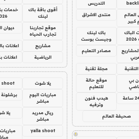
backl
التدريس
أقوى باقة باك
خدمات با
العالم
منتدى الاشراق
لينك
026
 كبير
موقع تجاربنا
ديوان ا
ت الباك
باك لينك
تجارب الحياه
2
وجيست بوست
مشاريع
اعلانات ب
لمشاريع
مصادر التعليم
ربي
الرياضية
اعلانات ب
لتقنية
مجلة تقنية
ان بي
موقع حالة
يلا شوت
a shoot
ياضي
للتعليم
مباريات اليوم
برشلونة 
هيدب فنون
مباشر
وترفيه
ريال مدريد
يلا ش
صحيفة العالم
مباشر
yalla shoot
مباريات 
!
مباش