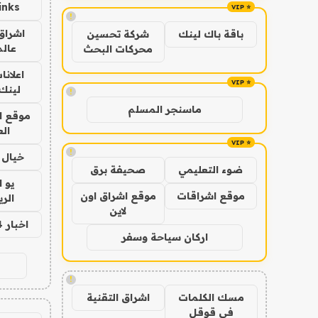
inks
!
اشراق 
باقة باك لينك
شركة تحسين
عالم
محركات البحث
اعلانا
لينك 026
!
ماسنجر المسلم
موقع ا
الع
!
خيال ا
ضوء التعليمي
صحيفة برق
يو 
موقع اشراقات
موقع اشراق اون
الر
لاين
اخبار 24 ساعة
اركان سياحة وسفر
!
مسك الكلمات
اشراق التقنية
في قوقل