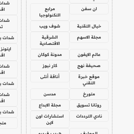
شدات
ان سفن
مرابع
اق
التكنولوجيا
شدات
خيال التقنية
شوف ويب
تم
مجلة الاسهم
الشرقية
شدات بب
الاقتصادية
ايتونز
عالم الايفون
مدونة كوكان
اق
صحيفة نهج
كار نيوز
شدات
اق
موقع خبرة
أناقة أنثى
التقني
شدات بب
متورخ
مدسن
شدات
اق
روتانا تسويق
مجلة الابداع
شدات بب
نادي الترددات
استشارات اون
لاين
متجر 
المعارف
هيدب فيديو