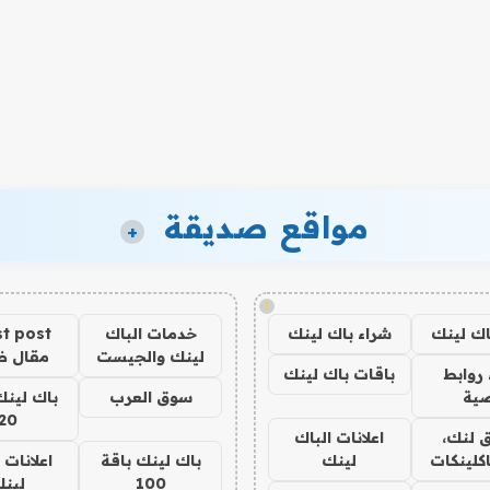
مواقع صديقة
+
!
اك لينك
شراء باك لينك
خدمات الباك
t post
لينك والجيست
مقال 
روابط
باقات باك لينك
ية
سوق العرب
باك لينك
20
 لنك،
اعلانات الباك
كلينكات
لينك
باك لينك باقة
اعلانات 
100
لين