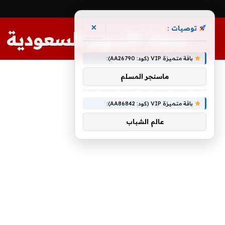
×
توصيات :
مجلة الأسهم السعودية
باقة متميزة VIP (كود: AA26790):
ماسنجر المسلم
باقة متميزة VIP (كود: AA86842):
عالم الشباب