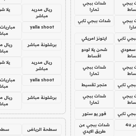
 ببجي
شدات ببجي
ساط
تمارا
ريال مدريد
يلا ش
مباشر
 ببجي
شدات ببجي تابي
ارا
yalla shoot
مباريات 
مباش
جي تابي
ايتونز امريكي
برشلونة مباشر
ريال م
 سعودي
شحن يلا لودو
مباش
ساط
اقساط
ريال مدريد
يلا ش
 ببجي
شدات ببجي
مباشر
ساط
تمارا
yalla shoot
مباريات 
جي تابي
متجر تقسيط
مباش
 ببجي
شدات ببجي
برشلونة مباشر
ريال م
ساط
تمارا
مباش
جي تابي
فور يو ستور
4u
شدات ببجي عن
سطحة الرياض
سطح
طريق الايدي