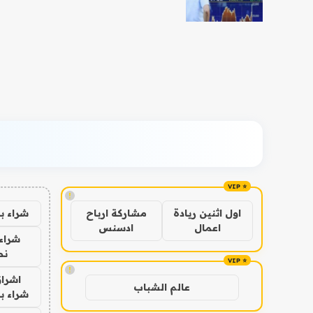
!
شراء ب
اول اثنين ريادة
مشاركة ارباح
اعمال
ادسنس
شراء 
نص
!
اشراق
عالم الشباب
شراء با