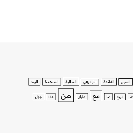
الفائدة
المالية
المتحدة
الهند
الصين
الفيدرالي
من
مع
وول
ما
مليار
ة
للربع
هذا