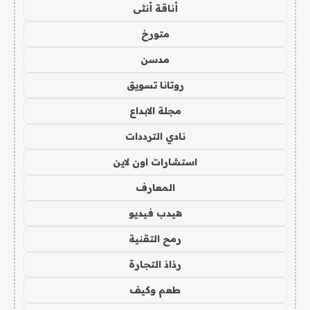
أناقة أنثى
متورخ
مدسن
روتانا تسويق
مجلة الابداع
نادي الترددات
استشارات اون لاين
المعارف
هيدب فيديو
رمح التقنية
رذاذ التجارة
طعم وكيف