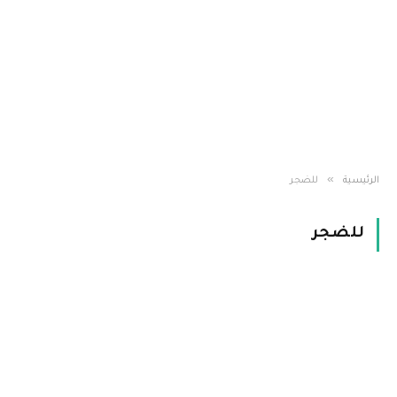
»
الرئيسية
للضجر
للضجر