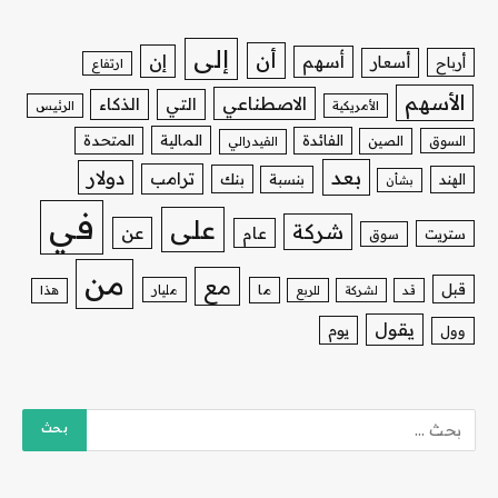
إلى
أن
إن
أسهم
أسعار
أرباح
ارتفاع
الأسهم
الاصطناعي
التي
الذكاء
الأمريكية
الرئيس
الفائدة
المالية
المتحدة
السوق
الصين
الفيدرالي
بعد
دولار
ترامب
بنك
الهند
بنسبة
بشأن
في
على
شركة
عن
عام
ستريت
سوق
من
مع
قبل
ما
مليار
قد
لشركة
للربع
هذا
يقول
يوم
وول