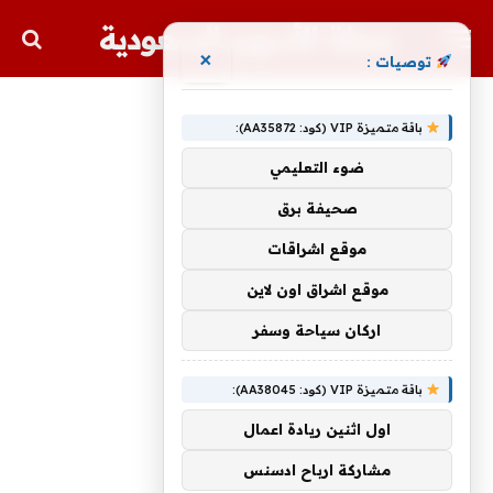
مجلة الأسهم السعودية
×
توصيات :
باقة متميزة VIP (كود: AA35872):
ضوء التعليمي
صحيفة برق
موقع اشراقات
موقع اشراق اون لاين
اركان سياحة وسفر
باقة متميزة VIP (كود: AA38045):
اول اثنين ريادة اعمال
مشاركة ارباح ادسنس