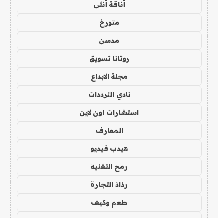
أناقة أنثى
متورخ
مدسن
روتانا تسويق
مجلة الابداع
نادي الترددات
استشارات اون لاين
المعارف
هيدب فيديو
رمح التقنية
رذاذ التجارة
طعم وكيف