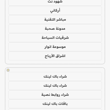
شهود نت
أركاني
مباشر التقنية
مدونة صحبة
شرقيات السياحة
موسوعة انوار
اشراق الأرباح
!
شراء باك لينك
شراء باك لينك
شراء روابط نصية
باقات باك لينك