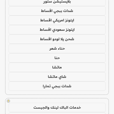
بلايستيشن ستور
شدات ببجي اقساط
ايتونز امريكي اقساط
ايتونز سعودي اقساط
شحن يلا لودو اقساط
حناء شعر
حنا
ماتشا
شاي ماتشا
شدات ببجي تمارا
!
خدمات الباك لينك والجيست