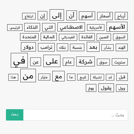
إلى
أن
إن
أسهم
أسعار
أرباح
ارتفاع
الأسهم
الاصطناعي
التي
الذكاء
الأمريكية
الرئيس
الفائدة
المالية
المتحدة
السوق
الصين
الفيدرالي
بعد
دولار
ترامب
بنك
الهند
بنسبة
بشأن
في
على
شركة
عن
عام
ستريت
سوق
من
مع
قبل
ما
مليار
قد
لشركة
للربع
هذا
يقول
يوم
وول