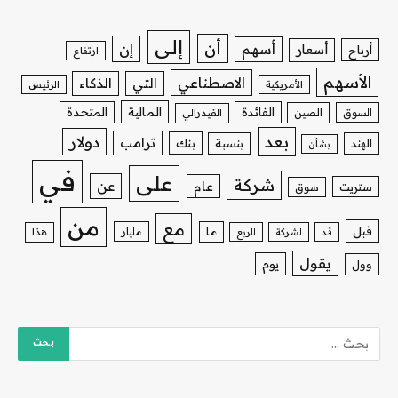
إلى
أن
إن
أسهم
أسعار
أرباح
ارتفاع
الأسهم
الاصطناعي
التي
الذكاء
الأمريكية
الرئيس
الفائدة
المالية
المتحدة
السوق
الصين
الفيدرالي
بعد
دولار
ترامب
بنك
الهند
بنسبة
بشأن
في
على
شركة
عن
عام
ستريت
سوق
من
مع
قبل
ما
مليار
قد
لشركة
للربع
هذا
يقول
يوم
وول