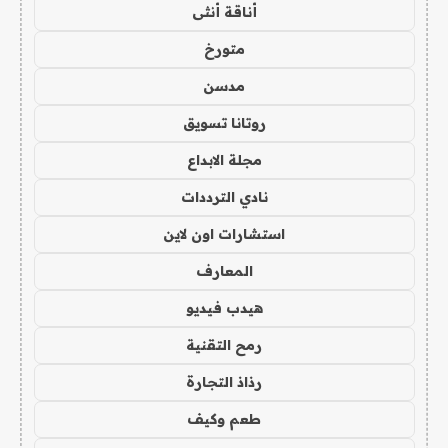
أناقة أنثى
متورخ
مدسن
روتانا تسويق
مجلة الابداع
نادي الترددات
استشارات اون لاين
المعارف
هيدب فيديو
رمح التقنية
رذاذ التجارة
طعم وكيف