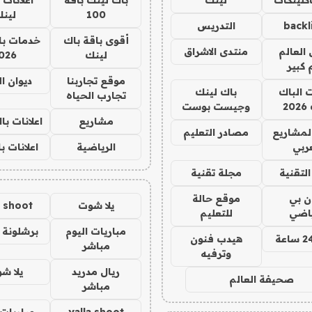
100
لين
backl
التدريس
أقوى باقة باك
خدمات با
العالم
منتدى الاشراق
لينك
026
 كبير
موقع تجاربنا
ديوان ا
ت الباك
باك لينك
تجارب الحياه
2
وجيست بوست
مشاريع
اعلانات ب
لمشاريع
مصادر التعليم
ربي
الرياضية
اعلانات ب
لتقنية
مجلة تقنية
ان بي
موقع حالة
يلا شوت
a shoot
ياضي
للتعليم
مباريات اليوم
برشلونة 
هيدب فنون
مباشر
وترفيه
ريال مدريد
يلا ش
صحيفة العالم
مباشر
yalla shoot
مباريات 