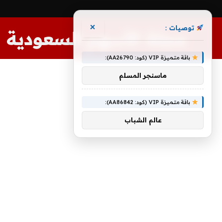
×
توصيات :
مجلة الأسهم السعودية
باقة متميزة VIP (كود: AA26790):
ماسنجر المسلم
باقة متميزة VIP (كود: AA86842):
عالم الشباب