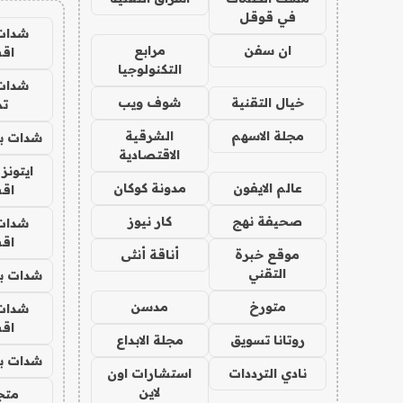
في قوقل
شدات
ان سفن
مرابع
اق
التكنولوجيا
شدات
خيال التقنية
شوف ويب
تم
مجلة الاسهم
الشرقية
شدات بب
الاقتصادية
ايتونز
عالم الايفون
مدونة كوكان
اق
صحيفة نهج
كار نيوز
شدات
اق
موقع خبرة
أناقة أنثى
التقني
شدات بب
متورخ
مدسن
شدات
اق
روتانا تسويق
مجلة الابداع
شدات بب
نادي الترددات
استشارات اون
لاين
متجر 