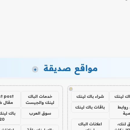
مواقع صديقة
+
!
اك لينك
شراء باك لينك
خدمات الباك
t post
لينك والجيست
مقال 
روابط
باقات باك لينك
ية
سوق العرب
باك لينك
20
 لنك،
اعلانات الباك
كلينكات
لينك
باك لينك باقة
اعلانات 