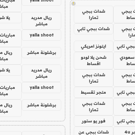
!
مباش
 ببجي
شدات ببجي
ساط
تمارا
ريال مدريد
يلا ش
مباشر
 ببجي
شدات ببجي تابي
ارا
yalla shoot
مباريات 
مباش
جي تابي
ايتونز امريكي
برشلونة مباشر
ريال م
 سعودي
شحن يلا لودو
مباش
ساط
اقساط
ريال مدريد
يلا ش
 ببجي
شدات ببجي
مباشر
ساط
تمارا
yalla shoot
مباريات 
جي تابي
متجر تقسيط
مباش
 ببجي
شدات ببجي
برشلونة مباشر
ريال م
ساط
تمارا
مباش
جي تابي
فور يو ستور
4u
شدات ببجي عن