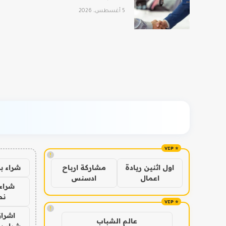
5 أغسطس، 2026
!
شراء ب
اول اثنين ريادة
مشاركة ارباح
اعمال
ادسنس
شراء 
نص
!
اشراق
عالم الشباب
شراء با