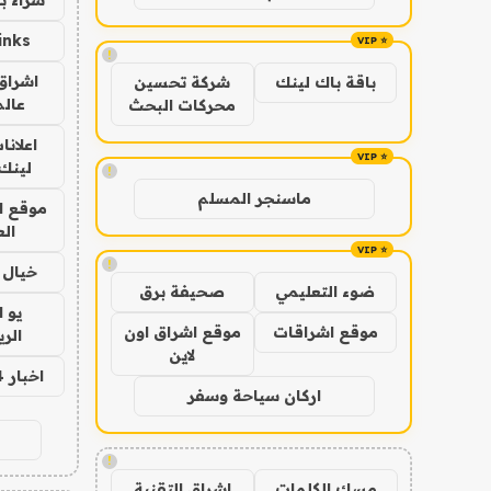
inks
!
اشراق 
باقة باك لينك
شركة تحسين
عالم
محركات البحث
اعلانا
لينك 026
!
ماسنجر المسلم
موقع ا
الع
!
خيال ا
ضوء التعليمي
صحيفة برق
يو 
موقع اشراقات
موقع اشراق اون
الر
لاين
اخبار 24 ساعة
اركان سياحة وسفر
!
مسك الكلمات
اشراق التقنية