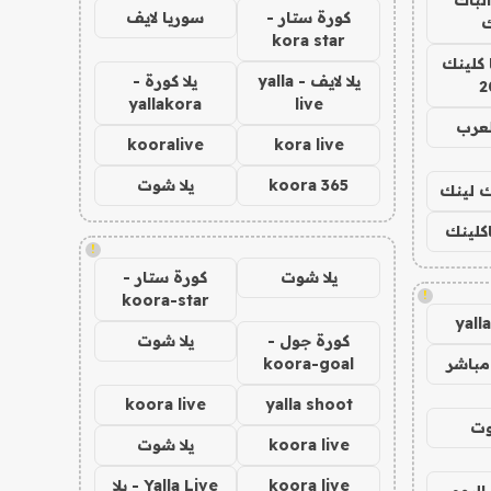
كورة ستار -
سوريا لايف
ك
kora star
 كلينك
يلا لايف - yalla
يلا كورة -
2
yallakora
live
لعرب
kooralive
kora live
koora 365
يلا شوت
اك لينك
اكلينك
!
يلا شوت
كورة ستار -
!
koora-star
yall
كورة جول -
يلا شوت
مباشر
koora-goal
koora live
yalla shoot
وت
koora live
يلا شوت
koora live
Yalla Live - يلا
اليوم