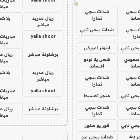
!
مباش
 ببجي
شدات ببجي
ساط
تمارا
ريال مدريد
يلا ش
مباشر
 ببجي
شدات ببجي تابي
ارا
yalla shoot
مباريات 
مباش
جي تابي
ايتونز امريكي
برشلونة مباشر
ريال م
 سعودي
شحن يلا لودو
مباش
ساط
اقساط
ريال مدريد
يلا ش
 ببجي
شدات ببجي
مباشر
ساط
تمارا
yalla shoot
مباريات 
جي تابي
متجر تقسيط
مباش
 ببجي
شدات ببجي
برشلونة مباشر
ريال م
ساط
تمارا
مباش
جي تابي
فور يو ستور
4u
شدات ببجي عن