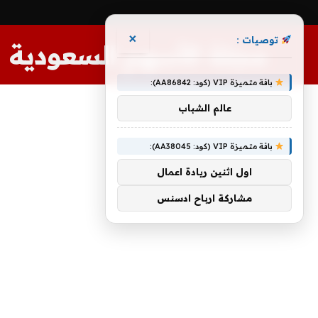
×
توصيات :
مجلة الأسهم السعودية
باقة متميزة VIP (كود: AA86842):
عالم الشباب
باقة متميزة VIP (كود: AA38045):
اول اثنين ريادة اعمال
مشاركة ارباح ادسنس