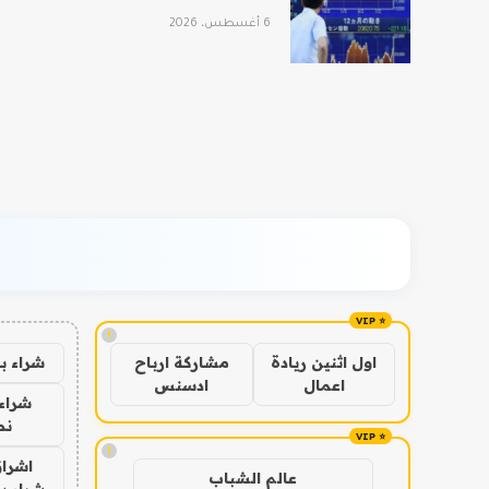
6 أغسطس، 2026
!
شراء ب
اول اثنين ريادة
مشاركة ارباح
اعمال
ادسنس
شراء 
نص
!
اشراق
عالم الشباب
شراء با