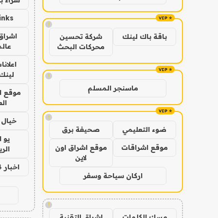
inks
!
اشراق 
باقة باك لينك
شركة تحسين
عالم
محركات البحث
اعلانا
لينك 026
!
ماسنجر المسلم
موقع ا
الع
!
خيال ا
ضوء التعليمي
صحيفة برق
يو 
موقع اشراقات
موقع اشراق اون
الر
لاين
اخبار 24 ساعة
اركان سياحة وسفر
!
مسك الكلمات
اشراق التقنية