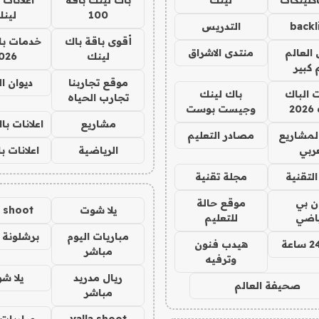
100
لين
backl
التدريس
أقوى باقة باك
خدمات با
العالم
منتدى الاشراق
لينك
026
 كبير
موقع تجاربنا
ديوان ا
ت الباك
باك لينك
تجارب الحياه
2
وجيست بوست
مشاريع
اعلانات ب
لمشاريع
مصادر التعليم
ربي
الرياضية
اعلانات ب
لتقنية
مجلة تقنية
ان بي
موقع حالة
يلا شوت
a shoot
ياضي
للتعليم
مباريات اليوم
برشلونة 
هيدب فنون
مباشر
وترفيه
ريال مدريد
يلا ش
صحيفة العالم
مباشر
yalla shoot
مباريات 