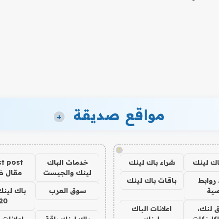
مواقع صديقة
+
!
اك لينك
شراء باك لينك
خدمات الباك
t post
لينك والجيست
مقال 
روابط
باقات باك لينك
ية
سوق العرب
باك لينك
20
 لنك،
اعلانات الباك
كلينكات
لينك
باك لينك باقة
اعلانات 