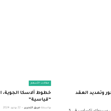
مقالات الأسهم
ر وتمديد العقد
خطوط ألاسكا الجوية، 
“قياسية”
بواسطة
فريق التحرير
22 يونيو، 2024
عامل مضرب يحمل لافتة أمام محطة بايبورت للحاويات في سيبروك، تكساس، في 3