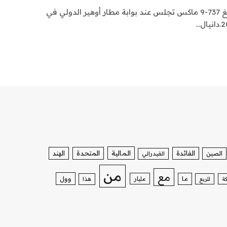
طائرة خطوط ألاسكا الجوية بوينغ 737-9 ماكس تجلس عند بوابة مطار أوهير الدولي في
الفائدة
المالية
المتحدة
الهند
الصين
الفيدرالي
من
مع
وول
ما
مليار
ة
للربع
هذا