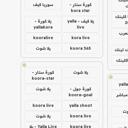
كورة ستار -
سوريا لايف
ك
kora star
 كلينك
يلا لايف - yalla
يلا كورة -
2
yallakora
live
لعرب
kooralive
kora live
koora 365
يلا شوت
اك لينك
اكلينك
!
يلا شوت
كورة ستار -
!
koora-star
yall
كورة جول -
يلا شوت
مباشر
koora-goal
koora live
yalla shoot
وت
koora live
يلا شوت
koora live
Yalla Live - يلا
اليوم