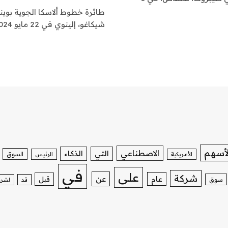
شيكاغو، إلينوي في 22 مايو 2024.دانيال…
لأسهم
الاصطناعي
التي
الذكاء
السوق
الأمريكية
الرئيس
في
على
شركة
عن
عام
قبل
سوق
قد
لشرك