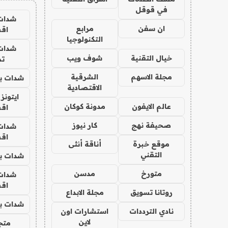
في قوقل
شدات
ان سفن
مرابع
اق
التكنولوجيا
شدات
خيال التقنية
شوف ويب
تم
مجلة الاسهم
الشرقية
شدات بب
الاقتصادية
ايتونز
عالم الايفون
مدونة كوكان
اق
صحيفة نهج
كار نيوز
شدات
اق
موقع خبرة
أناقة أنثى
التقني
شدات بب
متورخ
مدسن
شدات
اق
روتانا تسويق
مجلة الابداع
شدات بب
نادي الترددات
استشارات اون
لاين
متجر 