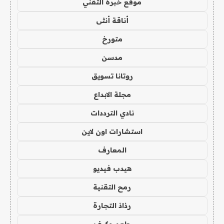
موقع خبرة التقني
أناقة أنثى
متورخ
مدسن
روتانا تسويق
مجلة الابداع
نادي الترددات
استشارات اون لاين
المعارف
هيدب فيديو
رمح التقنية
رذاذ التجارة