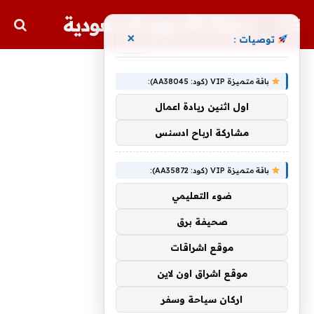
مجلة الأسهم السعودية
×
توصيات :
باقة متميزة VIP (كود: AA38045):
اول اثنين ريادة اعمال
مشاركة ارباح ادسنس
باقة متميزة VIP (كود: AA35872):
ضوء التعليمي
صحيفة برق
موقع اشراقات
موقع اشراق اون لاين
اركان سياحة وسفر