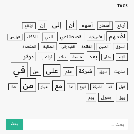
TAGS
إلى
أن
إن
أسهم
أسعار
أرباح
ارتفاع
الأسهم
الاصطناعي
التي
الذكاء
الأمريكية
الرئيس
الفائدة
المالية
المتحدة
السوق
الصين
الفيدرالي
بعد
دولار
ترامب
بنك
الهند
بنسبة
بشأن
في
على
شركة
عن
عام
ستريت
سوق
من
مع
قبل
ما
مليار
قد
لشركة
للربع
هذا
يقول
يوم
وول