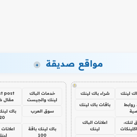
مواقع صديقة
+
!
اك لينك
شراء باك لينك
خدمات الباك
t post
لينك والجيست
مقال 
روابط
باقات باك لينك
ية
سوق العرب
باك لينك
20
 لنك،
اعلانات الباك
كلينكات
لينك
باك لينك باقة
اعلانات 
100
لين