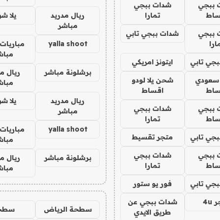
 ببجي
شدات ببجي
ساط
تمارا
ريال مدريد
يلا ش
مباشر
 ببجي
شدات ببجي تابي
ارا
yalla shoot
مباريات 
مباش
جي تابي
ايتونز امريكي
برشلونة مباشر
ريال م
 سعودي
شحن يلا لودو
مباش
ساط
اقساط
ريال مدريد
يلا ش
 ببجي
شدات ببجي
مباشر
ساط
تمارا
yalla shoot
مباريات 
جي تابي
متجر تقسيط
مباش
 ببجي
شدات ببجي
برشلونة مباشر
ريال م
ساط
تمارا
مباش
جي تابي
فور يو ستور
4u
شدات ببجي عن
سطحة الرياض
سطح
طريق الايدي