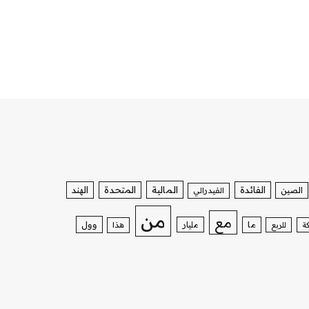
الفائدة
المالية
المتحدة
الهند
الصين
الفيدرالي
من
مع
وول
ما
مليار
ة
للربع
هذا