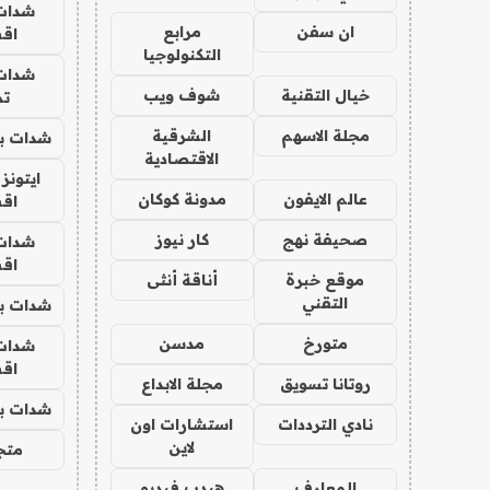
شدات
ان سفن
مرابع
اق
التكنولوجيا
شدات
خيال التقنية
شوف ويب
تم
مجلة الاسهم
الشرقية
شدات بب
الاقتصادية
ايتونز
عالم الايفون
مدونة كوكان
اق
صحيفة نهج
كار نيوز
شدات
اق
موقع خبرة
أناقة أنثى
التقني
شدات بب
متورخ
مدسن
شدات
اق
روتانا تسويق
مجلة الابداع
شدات بب
نادي الترددات
استشارات اون
لاين
متجر 
المعارف
هيدب فيديو