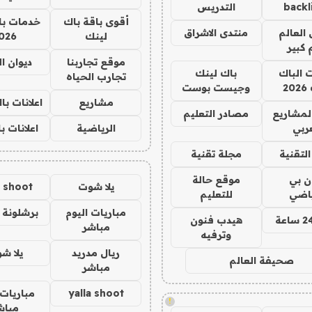
backl
التدريس
أقوى باقة باك
خدمات با
العالم
منتدى الاشراق
لينك
026
 كبير
موقع تجاربنا
ديوان ا
ت الباك
باك لينك
تجارب الحياه
2
وجيست بوست
مشاريع
اعلانات ب
لمشاريع
مصادر التعليم
ربي
الرياضية
اعلانات ب
لتقنية
مجلة تقنية
ان بي
موقع حالة
يلا شوت
a shoot
ياضي
للتعليم
مباريات اليوم
برشلونة 
هيدب فنون
مباشر
وترفيه
ريال مدريد
يلا ش
صحيفة العالم
مباشر
yalla shoot
مباريات 
!
مباش