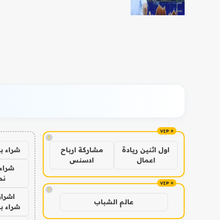
!
شراء ب
اول اثنين ريادة
مشاركة ارباح
اعمال
ادسنس
شراء 
نص
!
اشراق
عالم الشباب
شراء با