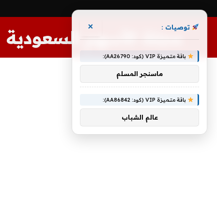
×
توصيات :
مجلة الأسهم السعودية
باقة متميزة VIP (كود: AA26790):
ماسنجر المسلم
باقة متميزة VIP (كود: AA86842):
عالم الشباب