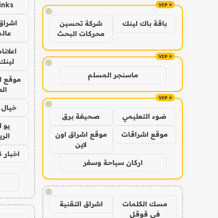
inks
!
اشراق 
باقة باك لينك
شركة تحسين
عالم
محركات البحث
اعلانا
لينك 026
!
ماسنجر المسلم
موقع ا
الع
!
خيال ا
ضوء التعليمي
صحيفة برق
يو 
موقع اشراقات
موقع اشراق اون
الر
لاين
اخبار 24 ساعة
اركان سياحة وسفر
!
مسك الكلمات
اشراق التقنية
في قوقل