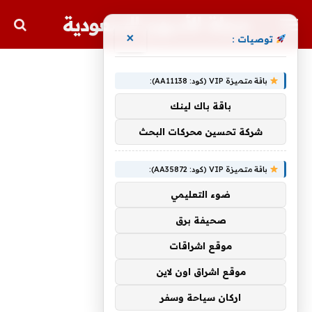
مجلة الأسهم السعودية
×
توصيات :
باقة متميزة VIP (كود: AA11138):
باقة باك لينك
شركة تحسين محركات البحث
باقة متميزة VIP (كود: AA35872):
ضوء التعليمي
صحيفة برق
موقع اشراقات
موقع اشراق اون لاين
اركان سياحة وسفر