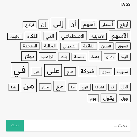
TAGS
إلى
أن
إن
أسهم
أسعار
أرباح
ارتفاع
الأسهم
الاصطناعي
التي
الذكاء
الأمريكية
الرئيس
الفائدة
المالية
المتحدة
السوق
الصين
الفيدرالي
بعد
دولار
ترامب
بنك
الهند
بنسبة
بشأن
في
على
شركة
عن
عام
ستريت
سوق
من
مع
قبل
ما
مليار
قد
لشركة
للربع
هذا
يقول
يوم
وول