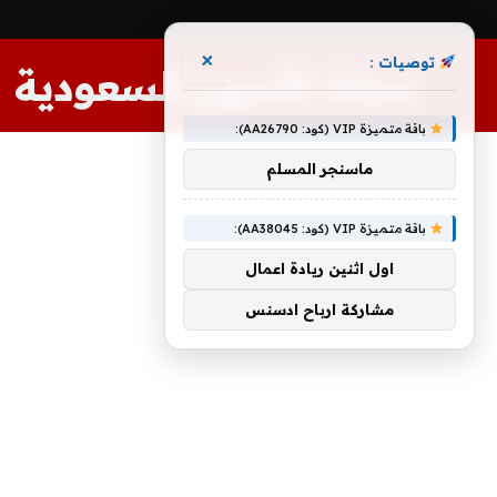
×
توصيات :
مجلة الأسهم السعودية
باقة متميزة VIP (كود: AA26790):
ماسنجر المسلم
باقة متميزة VIP (كود: AA38045):
اول اثنين ريادة اعمال
مشاركة ارباح ادسنس