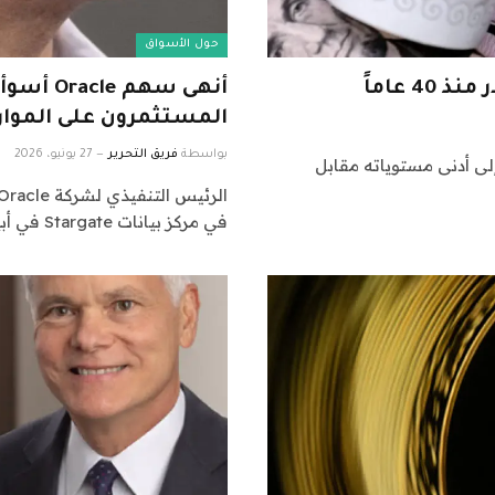
حول الأسواق
 عاماً
المستثمرون على الموارد
بواسطة
فريق التحرير
27 يونيو، 2026
إلى أدنى مستوياته مقابل
في مركز بيانات Stargate في أبيلين، تكساس، في…