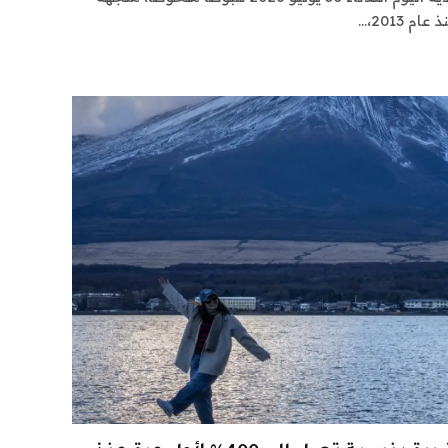
2013،…