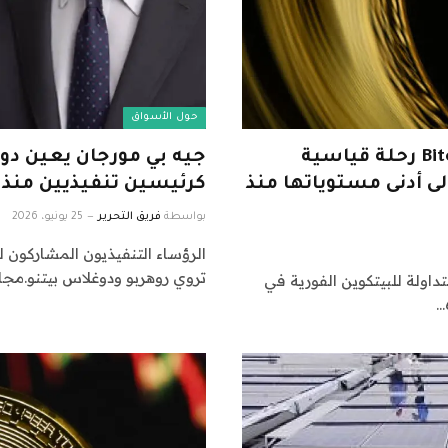
حول الأسواق
تشهد صناديق الاستثمار المتداولة في Bitcoin رحلة قياسية
جيه بي مورجان يعين دو
 أدنى مستوياتها منذ
كرئيسين تنفيذيين منذ ف
بواسطة
فريق التحرير
25 يونيو، 2026
الرؤساء التنفيذيون المشاركون
تروي روهربو ودوغلاس بيتنو.م
اولة للبيتكوين الفورية في