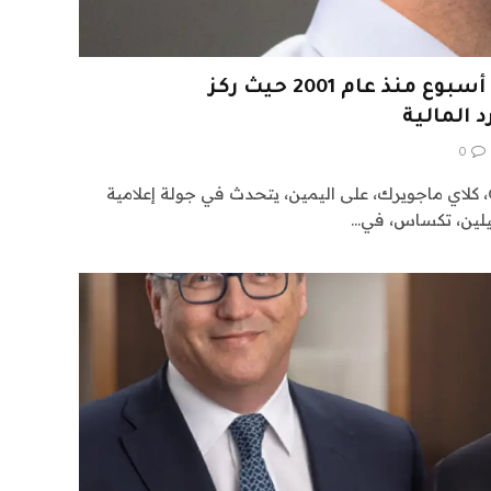
أنهى سهم Oracle أسوأ أسبوع منذ عام 2001 حيث ركز
 المالية
0
الرئيس التنفيذي لشركة Oracle، كلاي ماجويرك، على اليمين، يتحدث في جولة إعلامية