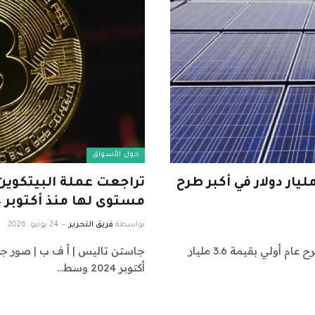
حول الأسواق
اق الطاقة المتجددة الصيني يجمع 3.6 مليار دولار في أكبر طرح
مستوى لها منذ أكتوبر 2024
بواسطة
فريق التحرير
24 يونيو، 2026
تستعد “تشاينا ريسورسز نيو إنرجي هولدينغز” الصينية لطرح عام أولي بقيمة 3.6 مليار
جاستن تاليس | أ ف ب | صور جيت
أكتوبر 2024 وسط…