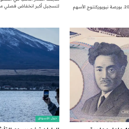
لتسجيل أكبر انخفاض فصلي منذ عام 
المتداولون يعملون في بورصة نيويورك في 29 ديسمبر 2025. بورصة نيويوركتتوج الأسهم
حول الأسواق