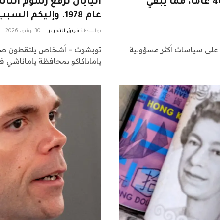
الين الياباني يهبط إلى أدنى مستوياته منذ 40 عاما، مما يبقي
عام 1978. وإليكم السبب
بواسطة
فريق التحرير
30 يونيو، 2026
انات على سياسات أكثر مسؤولية
توبشوت – أشخاص يلتقطون صورًا
ياماناكاكو بمحافظة ياماناشي في 5 ديسمبر 025