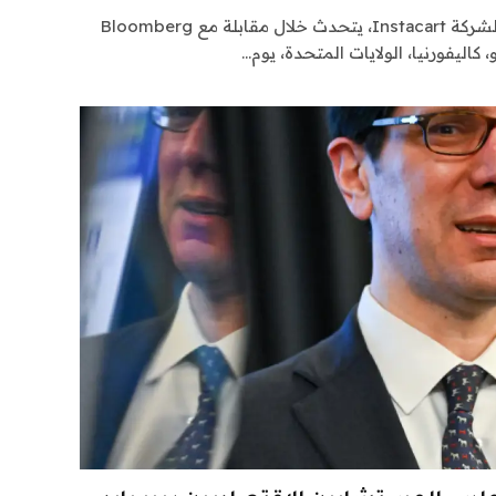
فيجي سيمو، الرئيس التنفيذي لشركة Instacart، يتحدث خلال مقابلة مع Bloomberg