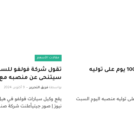
مقالات الأسهم
يحتفل الزعيم البريطاني كير ستارمر بمرور 100 يوم على توليه
تقول شركة فولفو للسيا
سيتنحى عن منصبه مع تب
بواسطة
فريق التحرير
9 أكتوبر، 2024
وزراء البريطاني كير ستارمر بمرور 100 يوم على توليه منصبه اليوم السبت
يقع وكيل سيارات فولفو في هيل
نيوز | صور جيتيأعلنت شركة صنا