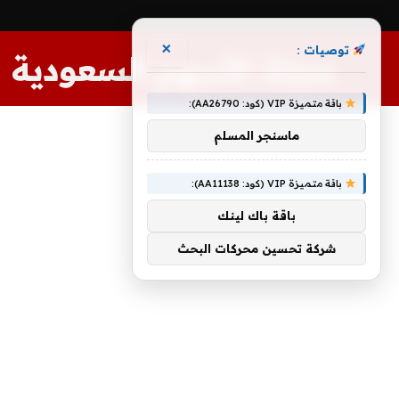
×
توصيات :
مجلة الأسهم السعودية
باقة متميزة VIP (كود: AA26790):
ماسنجر المسلم
باقة متميزة VIP (كود: AA11138):
باقة باك لينك
شركة تحسين محركات البحث