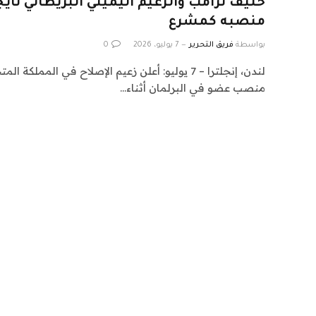
حليف ترامب والزعيم اليميني البريطاني نا
منصبه كمشرع
بواسطة
فريق التحرير
7 يوليو، 2026
0
لندن، إنجلترا – 7 يوليو: أعلن زعيم الإصلاح في المم
منصب عضو في البرلمان أثناء…