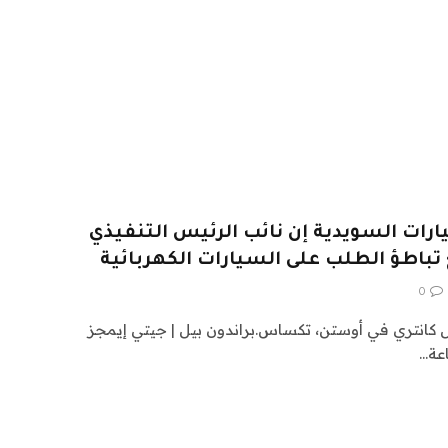
رات السويدية إن نائب الرئيس التنفيذي
اطؤ الطلب على السيارات الكهربائية
0
 كانتري في أوستن، تكساس.براندون بيل | جيتي إيمجز
عة…