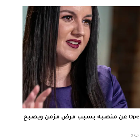
يتنحى Fidji Simo من OpenAI عن منصبه بسبب مرض مزمن ويصبح
0