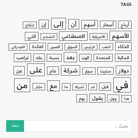
TAGS
إلى
أن
إن
أسهم
أسعار
أرباح
ارتفاع
الأسهم
الاصطناعي
التي
الأمريكية
التضخم
الذكاء
الفائدة
السوق
الصين
الذهب
الرئيس
الفيدرالي
بعد
ترامب
بنك
المالية
المتحدة
الهند
بنسبة
على
شركة
دولار
عن
عام
ستريت
سوق
في
من
مع
قبل
ما
مليار
قد
لشركة
يقول
يوم
وول
هذا