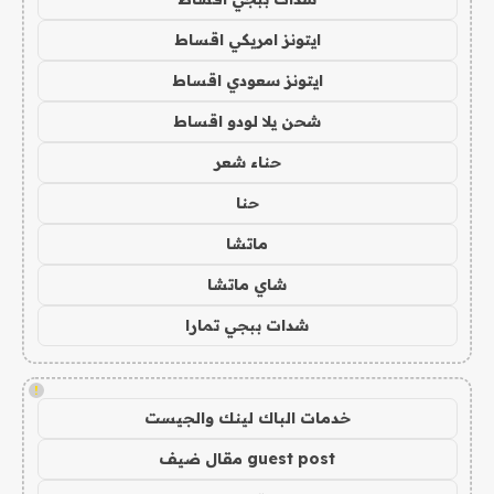
ايتونز امريكي اقساط
ايتونز سعودي اقساط
شحن يلا لودو اقساط
حناء شعر
حنا
ماتشا
شاي ماتشا
شدات ببجي تمارا
!
خدمات الباك لينك والجيست
guest post مقال ضيف