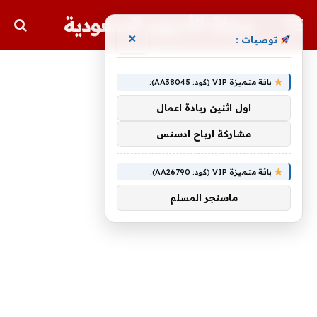
مجلة الأسهم السعودية
×
توصيات :
باقة متميزة VIP (كود: AA38045):
اول اثنين ريادة اعمال
مشاركة ارباح ادسنس
باقة متميزة VIP (كود: AA26790):
ماسنجر المسلم