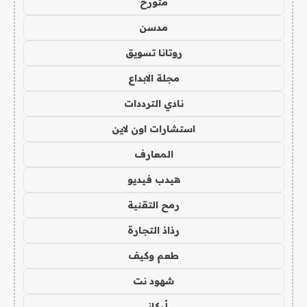
متورخ
مدسن
روتانا تسويق
مجلة الابداع
نادي الترددات
استشارات اون لاين
المعارف
هيدب فيديو
رمح التقنية
رذاذ التجارة
طعم وكيف
شهود نت
أركاني