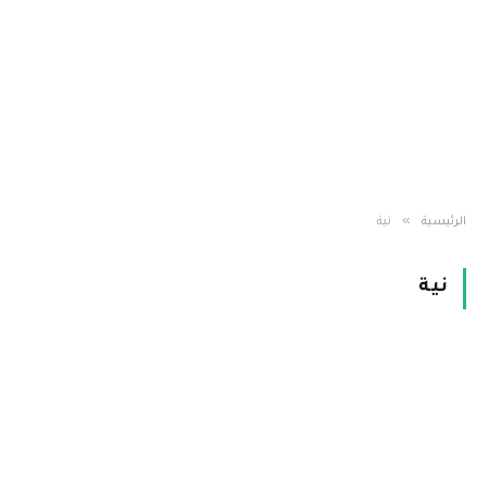
»
الرئيسية
نية
نية