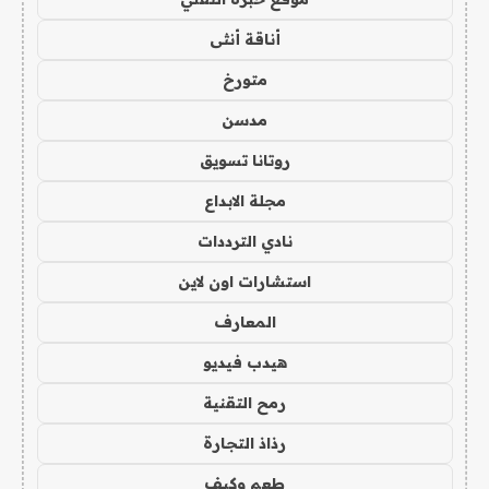
أناقة أنثى
متورخ
مدسن
روتانا تسويق
مجلة الابداع
نادي الترددات
استشارات اون لاين
المعارف
هيدب فيديو
رمح التقنية
رذاذ التجارة
طعم وكيف