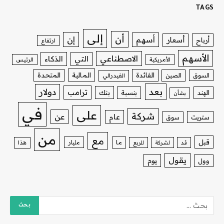
TAGS
إلى
أن
إن
أسهم
أسعار
أرباح
ارتفاع
الأسهم
الاصطناعي
التي
الذكاء
الأمريكية
الرئيس
الفائدة
المالية
المتحدة
السوق
الصين
الفيدرالي
بعد
دولار
ترامب
بنك
الهند
بنسبة
بشأن
في
على
شركة
عن
عام
ستريت
سوق
من
مع
قبل
ما
مليار
قد
لشركة
للربع
هذا
يقول
يوم
وول