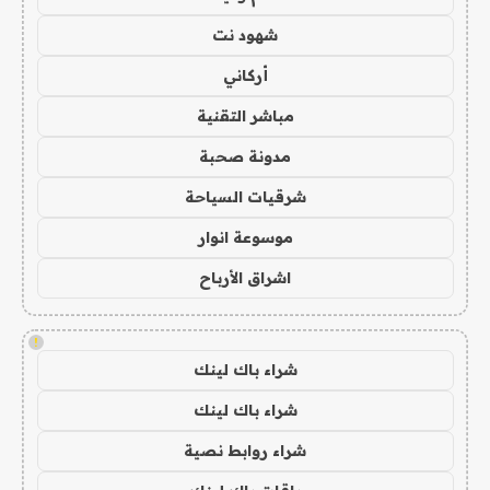
شهود نت
أركاني
مباشر التقنية
مدونة صحبة
شرقيات السياحة
موسوعة انوار
اشراق الأرباح
!
شراء باك لينك
شراء باك لينك
شراء روابط نصية