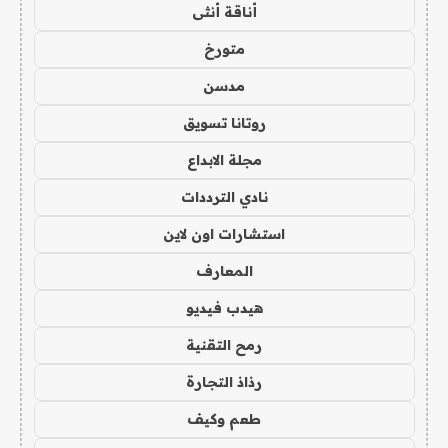
أناقة أنثى
متورخ
مدسن
روتانا تسويق
مجلة الابداع
نادي الترددات
استشارات اون لاين
المعارف
هيدب فيديو
رمح التقنية
رذاذ التجارة
طعم وكيف