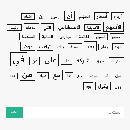
إلى
أن
إن
أسهم
أسعار
أرباح
ارتفاع
الأسهم
الاصطناعي
التي
الذكاء
الأمريكية
الرئيس
الفائدة
المالية
المتحدة
السوق
الصين
الفيدرالي
بعد
دولار
ترامب
بنك
الهند
بنسبة
بشأن
في
على
شركة
عن
عام
ستريت
سوق
من
مع
قبل
ما
مليار
قد
لشركة
للربع
هذا
يقول
يوم
وول