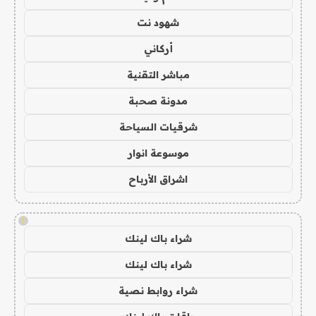
شهود نت
أركاني
مباشر التقنية
مدونة صحبة
شرقيات السياحة
موسوعة انوار
اشراق الأرباح
!
شراء باك لينك
شراء باك لينك
شراء روابط نصية