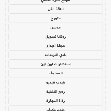
أناقة أنثى
متورخ
مدسن
روتانا تسويق
مجلة الابداع
نادي الترددات
استشارات اون لاين
المعارف
هيدب فيديو
رمح التقنية
رذاذ التجارة
طعم وكيف