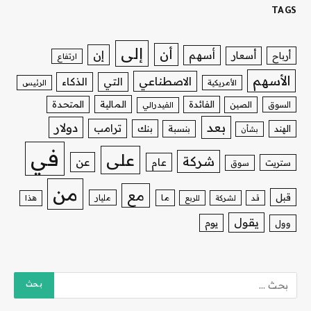
TAGS
إلى
أن
إن
أسهم
أسعار
أرباح
ارتفاع
الأسهم
الاصطناعي
التي
الذكاء
الأمريكية
الرئيس
الفائدة
المالية
المتحدة
السوق
الصين
الفيدرالي
بعد
دولار
ترامب
بنك
الهند
بنسبة
بشأن
في
على
شركة
عن
عام
ستريت
سوق
من
مع
قبل
ما
مليار
قد
لشركة
للربع
هذا
يقول
يوم
وول