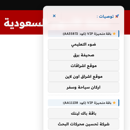
×
توصيات :
مجلة الأسهم السعودية
باقة متميزة VIP (كود: AA35872):
ضوء التعليمي
صحيفة برق
موقع اشراقات
موقع اشراق اون لاين
اركان سياحة وسفر
باقة متميزة VIP (كود: AA11138):
باقة باك لينك
شركة تحسين محركات البحث