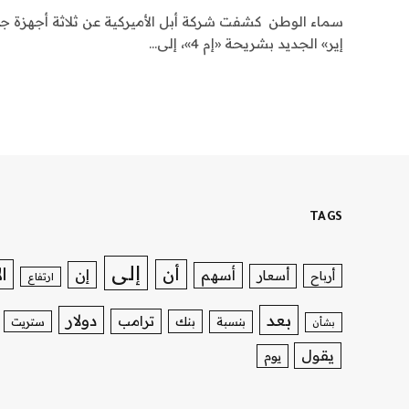
سماء الوطن كشفت شركة أبل الأميركية عن ثلاثة أجهزة ج
إير» الجديد بشريحة «إم 4»، إلى…
TAGS
إلى
ا
أن
إن
أسهم
أسعار
أرباح
ارتفاع
بعد
دولار
ترامب
بنك
بنسبة
ستريت
بشأن
يقول
يوم