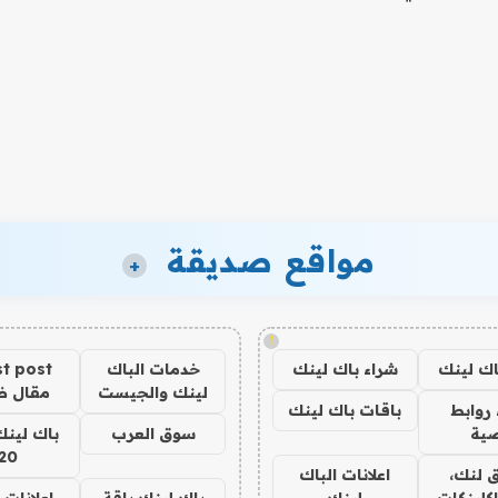
مواقع صديقة
+
!
اك لينك
شراء باك لينك
خدمات الباك
t post
لينك والجيست
مقال 
روابط
باقات باك لينك
ية
سوق العرب
باك لينك
20
 لنك،
اعلانات الباك
كلينكات
لينك
باك لينك باقة
اعلانات 