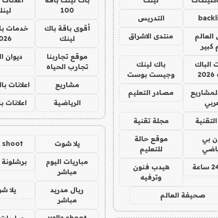
100
لين
backl
التدريس
أقوى باقة باك
خدمات با
العالم
منتدى الاشراق
لينك
026
 كبير
موقع تجاربنا
ديوان ا
ت الباك
باك لينك
تجارب الحياه
2
وجيست بوست
مشاريع
اعلانات ب
لمشاريع
مصادر التعليم
ربي
الرياضية
اعلانات ب
لتقنية
مجلة تقنية
ان بي
موقع حالة
يلا شوت
a shoot
ياضي
للتعليم
مباريات اليوم
برشلونة 
هيدب فنون
مباشر
وترفيه
ريال مدريد
يلا ش
صحيفة العالم
مباشر
yalla shoot
مباريات 