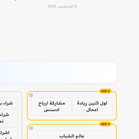
6 أغسطس، 2026
!
شراء ب
اول اثنين ريادة
مشاركة ارباح
اعمال
ادسنس
شراء 
نص
!
اشراق
عالم الشباب
شراء با