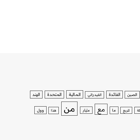
الفائدة
المالية
المتحدة
الهند
الصين
الفيدرالي
من
مع
وول
ما
مليار
ة
للربع
هذا