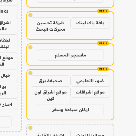
inks
!
اشراق 
باقة باك لينك
شركة تحسين
عالم
محركات البحث
اعلانا
لينك 026
!
ماسنجر المسلم
موقع ا
الع
!
خيال ا
ضوء التعليمي
صحيفة برق
يو 
موقع اشراقات
موقع اشراق اون
الر
لاين
اخبار 24 ساعة
اركان سياحة وسفر
!
مسك الكلمات
اشراق التقنية