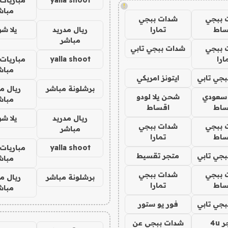
!
مباش
 ببجي
شدات ببجي
ساط
تمارا
ريال مدريد
يلا ش
مباشر
 ببجي
شدات ببجي تابي
ارا
yalla shoot
مباريات 
مباش
جي تابي
ايتونز امريكي
برشلونة مباشر
ريال م
 سعودي
شحن يلا لودو
مباش
ساط
اقساط
ريال مدريد
يلا ش
 ببجي
شدات ببجي
مباشر
ساط
تمارا
yalla shoot
مباريات 
جي تابي
متجر تقسيط
مباش
 ببجي
شدات ببجي
برشلونة مباشر
ريال م
ساط
تمارا
مباش
جي تابي
فور يو ستور
4u
شدات ببجي عن