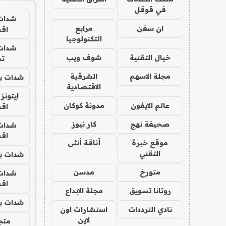
في قوقل
شدات
ان سفن
مرابع
اق
التكنولوجيا
شدات
خيال التقنية
شوف ويب
تم
مجلة الاسهم
الشرقية
شدات بب
الاقتصادية
ايتونز
عالم الايفون
مدونة كوكان
اق
صحيفة نهج
كار نيوز
شدات
اق
موقع خبرة
أناقة أنثى
التقني
شدات بب
متورخ
مدسن
شدات
اق
روتانا تسويق
مجلة الابداع
شدات بب
نادي الترددات
استشارات اون
لاين
متجر 