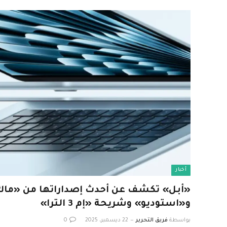
أخبار
«أبل» تكشف عن أحدث إصداراتها من «ماك 
و«استوديو» وشريحة «إم 3 الترا»
بواسطة
فريق التحرير
22 ديسمبر، 2025
0