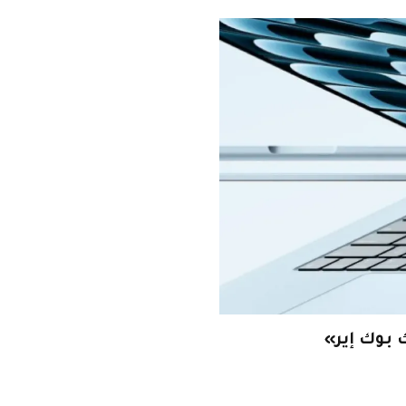
بوك إير»