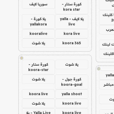
كورة ستار -
سوريا لايف
ك
kora star
 كلينك
يلا لايف - yalla
يلا كورة -
2
yallakora
live
لعرب
kooralive
kora live
koora 365
يلا شوت
اك لينك
اكلينك
!
يلا شوت
كورة ستار -
!
koora-star
yall
كورة جول -
يلا شوت
مباشر
koora-goal
koora live
yalla shoot
وت
koora live
يلا شوت
koora live
Yalla Live - يلا
اليوم