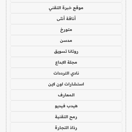
موقع خبرة التقني
أناقة أنثى
متورخ
مدسن
روتانا تسويق
مجلة الابداع
نادي الترددات
استشارات اون لاين
المعارف
هيدب فيديو
رمح التقنية
رذاذ التجارة