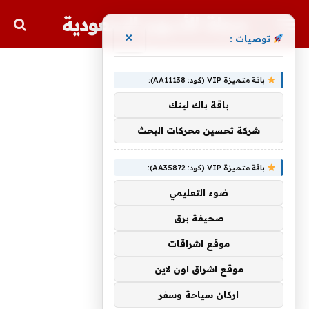
مجلة الأسهم السعودية
×
توصيات :
باقة متميزة VIP (كود: AA11138):
باقة باك لينك
شركة تحسين محركات البحث
باقة متميزة VIP (كود: AA35872):
ضوء التعليمي
صحيفة برق
موقع اشراقات
موقع اشراق اون لاين
اركان سياحة وسفر