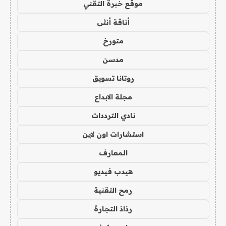
موقع خبرة التقني
أناقة أنثى
متورخ
مدسن
روتانا تسويق
مجلة الابداع
نادي الترددات
استشارات اون لاين
المعارف
هيدب فيديو
رمح التقنية
رذاذ التجارة