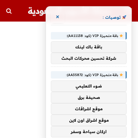
مجلة الأسهم السعودية
×
توصيات :
باقة متميزة VIP (كود: AA11138):
باقة باك لينك
شركة تحسين محركات البحث
باقة متميزة VIP (كود: AA35872):
ضوء التعليمي
صحيفة برق
موقع اشراقات
موقع اشراق اون لاين
اركان سياحة وسفر