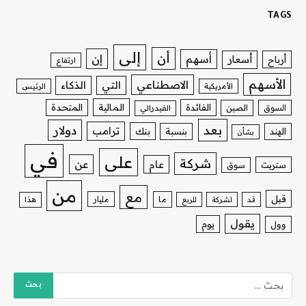
TAGS
إلى
أن
إن
أسهم
أسعار
أرباح
ارتفاع
الأسهم
الاصطناعي
التي
الذكاء
الأمريكية
الرئيس
الفائدة
المالية
المتحدة
السوق
الصين
الفيدرالي
بعد
دولار
ترامب
بنك
الهند
بنسبة
بشأن
في
على
شركة
عن
عام
ستريت
سوق
من
مع
قبل
ما
مليار
قد
لشركة
للربع
هذا
يقول
يوم
وول