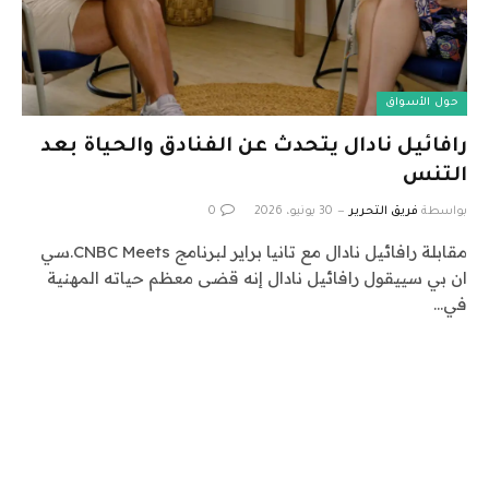
حول الأسواق
رافائيل نادال يتحدث عن الفنادق والحياة بعد
التنس
بواسطة
فريق التحرير
30 يونيو، 2026
0
مقابلة رافائيل نادال مع تانيا براير لبرنامج CNBC Meets.سي
ان بي سييقول رافائيل نادال إنه قضى معظم حياته المهنية
في…