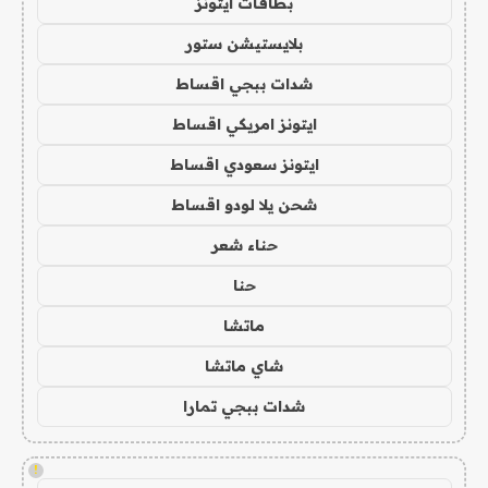
بطاقات ايتونز
بلايستيشن ستور
شدات ببجي اقساط
ايتونز امريكي اقساط
ايتونز سعودي اقساط
شحن يلا لودو اقساط
حناء شعر
حنا
ماتشا
شاي ماتشا
شدات ببجي تمارا
!