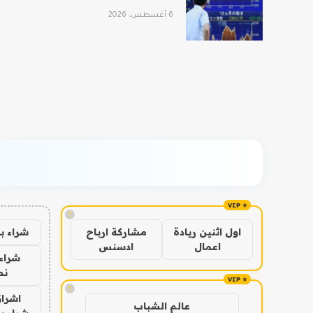
6 أغسطس، 2026
!
شراء ب
اول اثنين ريادة
مشاركة ارباح
اعمال
ادسنس
شراء 
نص
!
اشراق
عالم الشباب
شراء با