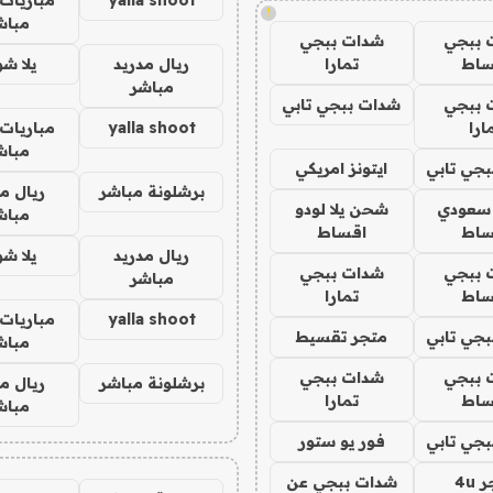
!
مباش
 ببجي
شدات ببجي
ساط
تمارا
ريال مدريد
يلا ش
مباشر
 ببجي
شدات ببجي تابي
ارا
yalla shoot
مباريات 
مباش
جي تابي
ايتونز امريكي
برشلونة مباشر
ريال م
 سعودي
شحن يلا لودو
مباش
ساط
اقساط
ريال مدريد
يلا ش
 ببجي
شدات ببجي
مباشر
ساط
تمارا
yalla shoot
مباريات 
جي تابي
متجر تقسيط
مباش
 ببجي
شدات ببجي
برشلونة مباشر
ريال م
ساط
تمارا
مباش
جي تابي
فور يو ستور
4u
شدات ببجي عن