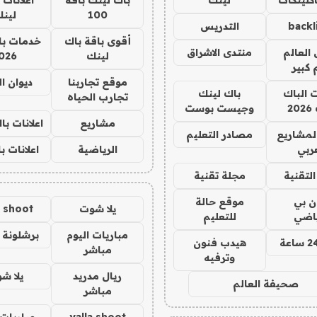
100
لين
backl
التدريس
أقوى باقة باك
خدمات با
العالم
منتدى الاشراق
لينك
026
 كبير
موقع تجاربنا
ديوان ا
ت الباك
باك لينك
تجارب الحياه
2
وجيست بوست
مشاريع
اعلانات ب
لمشاريع
مصادر التعليم
ربي
الرياضية
اعلانات ب
لتقنية
مجلة تقنية
ان بي
موقع حالة
يلا شوت
a shoot
ياضي
للتعليم
مباريات اليوم
برشلونة 
هيدب فنون
مباشر
وترفيه
ريال مدريد
يلا ش
صحيفة العالم
مباشر
yalla shoot
مباريات 