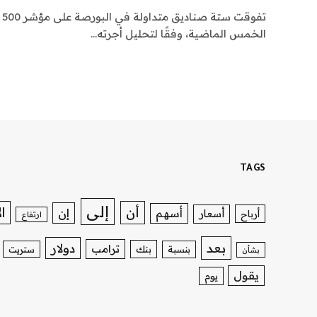
الخمس الماضية، وفقًا لتحليل أجرته…
TAGS
إلى
ا
أن
إن
أسهم
أسعار
أرباح
ارتفاع
بعد
دولار
ترامب
بنك
بنسبة
ستريت
بشأن
يقول
يوم