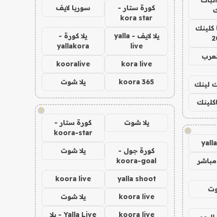
كورة ستار -
سوريا لايف
ك
kora star
 كلينك
يلا لايف - yalla
يلا كورة -
2
yallakora
live
لعرب
kooralive
kora live
koora 365
يلا شوت
اك لينك
اكلينك
!
يلا شوت
كورة ستار -
!
koora-star
yall
كورة جول -
يلا شوت
مباشر
koora-goal
koora live
yalla shoot
وت
koora live
يلا شوت
koora live
Yalla Live - يلا
اليوم