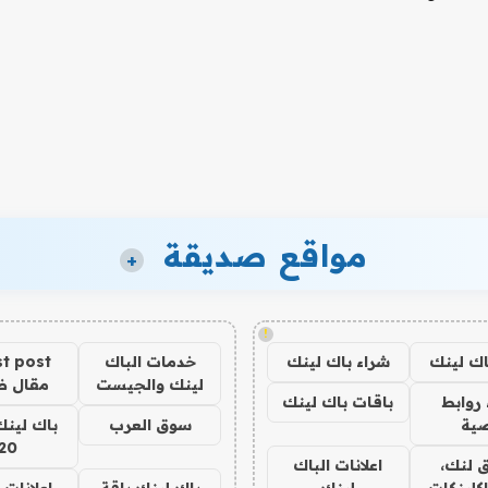
مواقع صديقة
+
!
اك لينك
شراء باك لينك
خدمات الباك
t post
لينك والجيست
مقال 
روابط
باقات باك لينك
ية
سوق العرب
باك لينك
20
 لنك،
اعلانات الباك
كلينكات
لينك
باك لينك باقة
اعلانات 