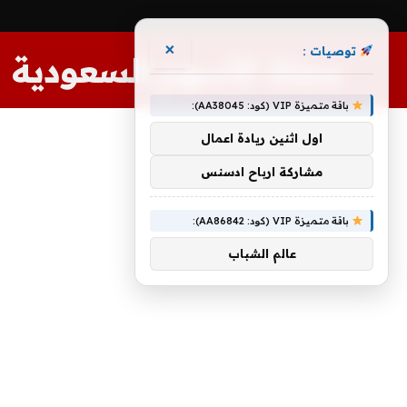
×
توصيات :
مجلة الأسهم السعودية
باقة متميزة VIP (كود: AA38045):
اول اثنين ريادة اعمال
مشاركة ارباح ادسنس
باقة متميزة VIP (كود: AA86842):
عالم الشباب