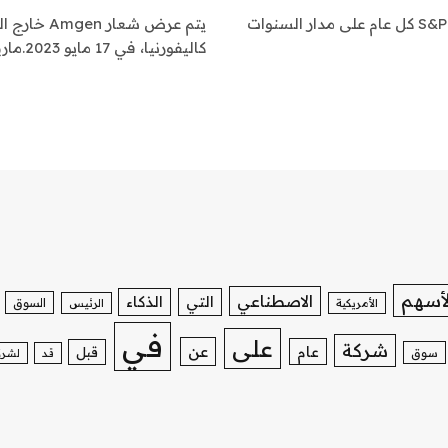
تفوقت ستة صناديق متداولة في البورصة على مؤشر S&P 500 كل عام على مدار السنوات
كاليفورنيا، في 17 مايو 2023.ماريو تاما | صور…
لأسهم
الاصطناعي
التي
الذكاء
السوق
الأمريكية
الرئيس
في
على
شركة
عن
عام
قبل
سوق
قد
لشرك