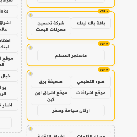
inks
!
اشراق 
باقة باك لينك
شركة تحسين
عالم
محركات البحث
اعلانا
لينك 026
!
ماسنجر المسلم
موقع ا
الع
!
خيال ا
ضوء التعليمي
صحيفة برق
يو 
موقع اشراقات
موقع اشراق اون
الر
لاين
اخبار 24 ساعة
اركان سياحة وسفر
!
مسك الكلمات
اشراق التقنية