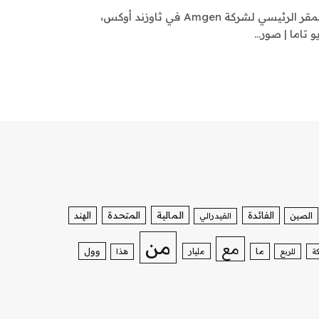
يتم عرض شعار Amgen خارج المقر الرئيسي لشركة Amgen في ثاوزند أوكس،
الفائدة
المالية
المتحدة
الهند
الصين
الفيدرالي
من
مع
وول
ما
مليار
ة
للربع
هذا