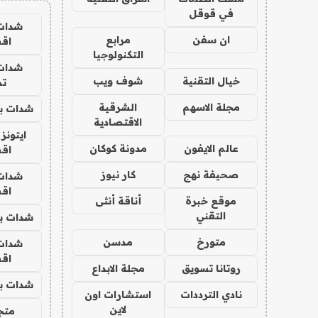
في قوقل
شدات
ان سفن
مرابع
اق
التكنولوجيا
شدات
خيال التقنية
شوف ويب
تم
مجلة الاسهم
الشرقية
شدات بب
الاقتصادية
ايتونز
عالم الايفون
مدونة كوكان
اق
صحيفة نهج
كار نيوز
شدات
اق
موقع خبرة
أناقة أنثى
التقني
شدات بب
متورخ
مدسن
شدات
اق
روتانا تسويق
مجلة الابداع
شدات بب
نادي الترددات
استشارات اون
لاين
متجر 