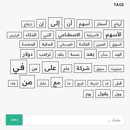
TAGS
إلى
أن
إن
أسهم
أسعار
أرباح
ارتفاع
الأسهم
الاصطناعي
التي
الذكاء
الأمريكية
الرئيس
الفائدة
المالية
المتحدة
السوق
الصين
الفيدرالي
بعد
دولار
ترامب
بنك
الهند
بنسبة
بشأن
في
على
شركة
عن
عام
ستريت
سوق
من
مع
قبل
ما
مليار
قد
لشركة
للربع
هذا
يقول
يوم
وول