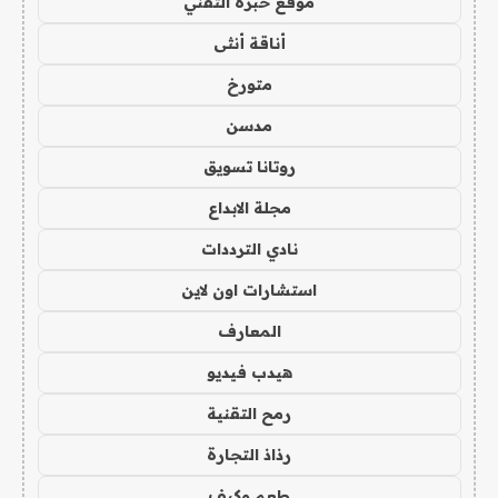
موقع خبرة التقني
أناقة أنثى
متورخ
مدسن
روتانا تسويق
مجلة الابداع
نادي الترددات
استشارات اون لاين
المعارف
هيدب فيديو
رمح التقنية
رذاذ التجارة
طعم وكيف