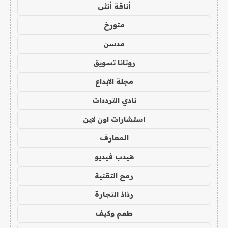
أناقة أنثى
متورخ
مدسن
روتانا تسويق
مجلة الابداع
نادي الترددات
استشارات اون لاين
المعارف
هيدب فيديو
رمح التقنية
رذاذ التجارة
طعم وكيف