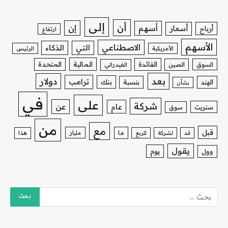
إلى
أن
إن
أسهم
أسعار
أرباح
ارتفاع
الأسهم
الاصطناعي
التي
الذكاء
الأمريكية
الرئيس
الفائدة
المالية
المتحدة
السوق
الصين
الفيدرالي
بعد
دولار
ترامب
بنك
الهند
بنسبة
بشأن
في
على
شركة
عن
عام
ستريت
سوق
من
مع
قبل
ما
مليار
قد
لشركة
للربع
هذا
يقول
يوم
وول